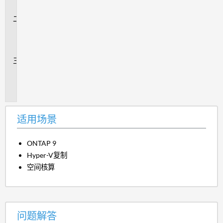
景
问
题
解
答
追
加
信
息
适用场景
ONTAP 9
Hyper-V复制
空间核算
问题解答