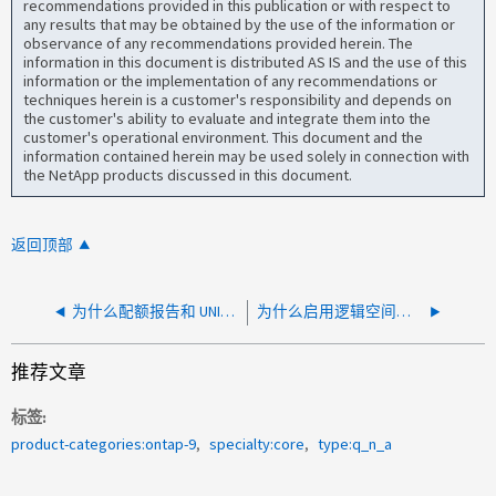
recommendations provided in this publication or with respect to
any results that may be obtained by the use of the information or
observance of any recommendations provided herein. The
information in this document is distributed AS IS and the use of this
information or the implementation of any recommendations or
techniques herein is a customer's responsibility and depends on
the customer's ability to evaluate and integrate them into the
customer's operational environment. This document and the
information contained herein may be used solely in connection with
the NetApp products discussed in this document.
返回顶部
为什么配额报告和 UNIX 客户端中的空间使用量会有所不同？
为什么启用逻辑空间报告后、"vol show"和"vol show-space"中的字段"logical-available"没有区别？
推荐文章
标签
product-categories:ontap-9
specialty:core
type:q_n_a