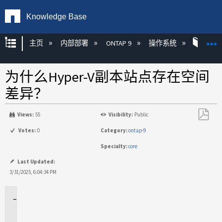
Knowledge Base
扩展/隐缩全局层次
主页
内部部署
ONTAP 9
操作系统
ONT
为什么Hyper-V副本站点存在空间
差异？
Views:
55
Visibility:
Public
另
Votes:
0
Category:
ontap-9
存
Specialty:
core
为
PDF
Last Updated:
3/31/2025, 6:04:34 PM
适
用
场