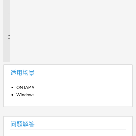
景
问
题
解
答
追
加
信
息
适用场景
ONTAP 9
Windows
问题解答