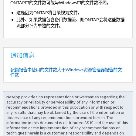
ONTAP中的文件数可能与Windows中的文件数不同。
这是因为ONTAP将目录视为文件。
此外、如果数据包含备用数据流、则ONTAP会将这些数据
流部分计为单独的文件。
追加信息
配额报告中使用的文件数大于Windows资源管理器报告的文
件数
NetApp provides no representations or warranties regarding the
accuracy or reliability or serviceability of any information or
recommendations provided in this publication or with respect to
any results that may be obtained by the use of the information or
observance of any recommendations provided herein. The
information in this document is distributed AS IS and the use of this
information or the implementation of any recommendations or
techniques herein is a customer's responsibility and depends on