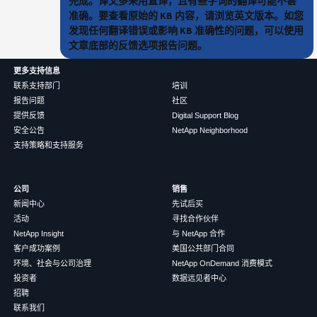
完成。译文多采用直译，且有些字词的翻译可能不甚
准确。要查看原始的 KB 内容，请浏览英文版本。如您
发现任何翻译错误或影响 KB 准确性的问题，可以使用
文章底部的反馈选项报告问题。
更多支持信息
联系支持部门
培训
报告问题
社区
提供反馈
Digital Support Blog
安全公告
NetApp Neighborhood
支持策略和支持服务
公司
销售
新闻中心
先试后买
活动
寻找合作伙伴
NetApp Insight
与 NetApp 合作
客户成功案例
美国公共部门合同
环境、社会与公司治理
NetApp OnDemand 消费模式
投资者
数据远见者中心
招聘
联系我们