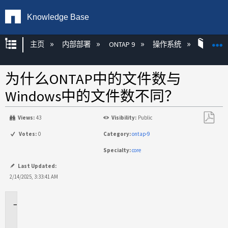
Knowledge Base
扩展/隐缩全局层次
主页
内部部署
ONTAP 9
操作系统
ONT
为什么ONTAP中的文件数与
Windows中的文件数不同？
Views:
43
Visibility:
Public
另
Votes:
0
Category:
ontap-9
存
Specialty:
core
为
PDF
Last Updated:
2/14/2025, 3:33:41 AM
适
用
场