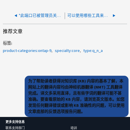
"此端口已被管理员关闭"是什么状态？
可以使用哪些工具来比较同一版本ONTAP的P版本中的错误修复？
推荐文章
标签
product-categories:ontap-9
specialty:core
type:q_n_a
为了帮助读者获得对知识库 (KB) 内容的基本了解，本
网站上的翻译内容均由神经机器翻译 (NMT) 工具翻译
完成。译文多采用直译，且有些字词的翻译可能不甚
准确。要查看原始的 KB 内容，请浏览英文版本。如您
发现任何翻译错误或影响 KB 准确性的问题，可以使用
文章底部的反馈选项报告问题。
更多支持信息
联系支持部门
培训