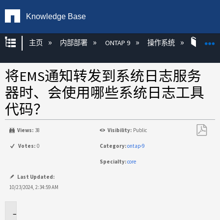
Knowledge Base
扩展/隐缩全局层次
主页
内部部署
ONTAP 9
操作系统
ONT
将EMS通知转发到系统日志服务
器时、会使用哪些系统日志工具
代码？
Views:
38
Visibility:
Public
另
Votes:
0
Category:
ontap-9
存
Specialty:
core
为
PDF
Last Updated:
10/23/2024, 2:34:59 AM
适