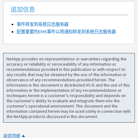
追加信息
事件转发到系统日志服务器
配置重要的EMS事件以将通知转发到系统日志服务器
NetApp provides no representations or warranties regarding the
accuracy or reliability or serviceability of any information or
recommendations provided in this publication or with respect to
any results that may be obtained by the use of the information or
observance of any recommendations provided herein. The
information in this document is distributed AS IS and the use of this
information or the implementation of any recommendations or
techniques herein is a customer's responsibility and depends on
the customer's ability to evaluate and integrate them into the
customer's operational environment. This document and the
information contained herein may be used solely in connection with
the NetApp products discussed in this document.
返回顶部