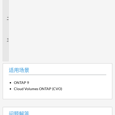
用
场
景
问
题
解
答
追
加
信
息
适用场景
ONTAP 9
Cloud Volumes ONTAP (CVO)
问题解答