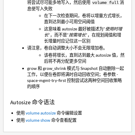
将尝试尽可能多地写入，然后使用
消
volume full
息使写入失败
在下一次检查期间，卷将以增量方式增长，
直到达到最小可用空间阈值
这意味着 autosize 最好被描述为"
使用时增
长
"，而不是"
按需增长
"，在规划阈值和增
长增量时应记住这一区别
请注意，卷自动调整大小不会无限增加卷。
该卷将增长，直到达到最大 autosize 值，然
后将不再分配更多空间
grow 和 grow_shrink 模式与 Snapshot 自动删除一起
工作，以便在卷即将满时自动回收空间；卷参数 -
space-mgmt-try-first 控制尝试这两种空间回收策略
的顺序
Autosize 命令语法
使用
volume autosize
命令编辑设置
使用
volume show
命令查看配置