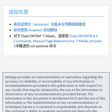
追加信息
卷自动增长（autosize）功能未在预期阈值触发
如何使用 Snapshot 自动删除
对于 Data ONTAP 7-Mode，请使用
Data ONTAP® 8.2
Commands: Manual Page Reference for 7-Mode, Volume
1
中概述的 vol autosize 命令
NetApp provides no representations or warranties regarding the
accuracy or reliability or serviceability of any information or
recommendations provided in this publication or with respect to
any results that may be obtained by the use of the information or
observance of any recommendations provided herein. The
information in this document is distributed AS IS and the use of this
information or the implementation of any recommendations or
techniques herein is a customer's responsibility and depends on
the customer's ability to evaluate and integrate them into the