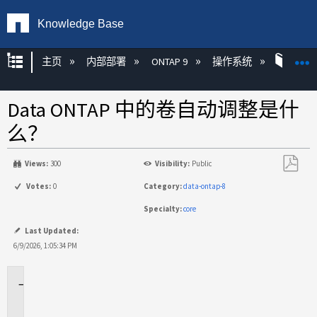
Knowledge Base
扩展/隐缩全局层次
主页
内部部署
ONTAP 9
操作系统
ONT
Data ONTAP 中的卷自动调整是什
么？
Views:
300
Visibility:
Public
另
Votes:
0
Category:
data-ontap-8
存
Specialty:
core
为
PDF
Last Updated:
6/9/2026, 1:05:34 PM
适
用
于