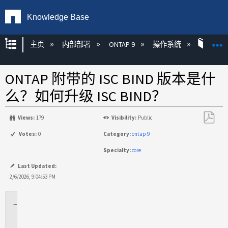
Knowledge Base
扩展/隐缩全局层次
主页
内部部署
ONTAP 9
操作系统
ONT
ONTAP 附带的 ISC BIND 版本是什
么？如何升级 ISC BIND？
Views:
179
Visibility:
Public
另
Votes:
0
Category:
ontap-9
存
Specialty:
core
为
PDF
Last Updated:
2/6/2026, 9:04:53 PM
适
用
于