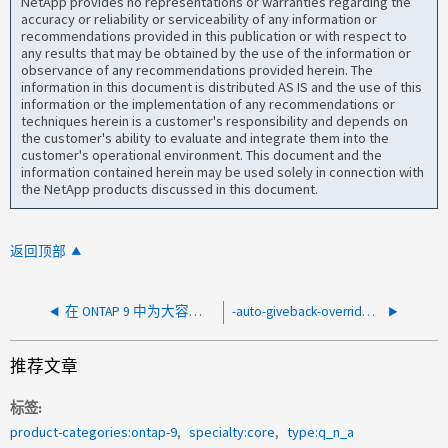
NetApp provides no representations or warranties regarding the
accuracy or reliability or serviceability of any information or
recommendations provided in this publication or with respect to
any results that may be obtained by the use of the information or
observance of any recommendations provided herein. The
information in this document is distributed AS IS and the use of this
information or the implementation of any recommendations or
techniques herein is a customer's responsibility and depends on
the customer's ability to evaluate and integrate them into the
customer's operational environment. This document and the
information contained herein may be used solely in connection with
the NetApp products discussed in this document.
返回顶部
在 ONTAP 9 中为大容量创建 Snapshot 副本需要多少时间
-auto-giveback-override-vetoes参数弃用后的否决行为是什么？
推荐文章
标签
product-categories:ontap-9
specialty:core
type:q_n_a