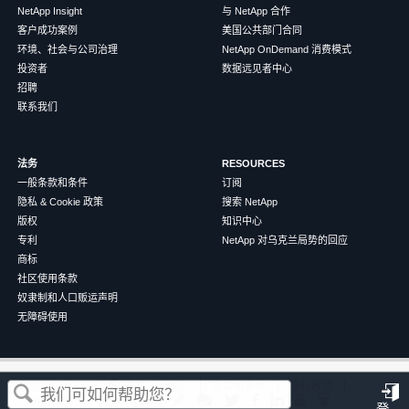
NetApp Insight
与 NetApp 合作
客户成功案例
美国公共部门合同
环境、社会与公司治理
NetApp OnDemand 消费模式
投资者
数据远见者中心
招聘
联系我们
法务
RESOURCES
一般条款和条件
订阅
隐私 & Cookie 政策
搜索 NetApp
版权
知识中心
专利
NetApp 对乌克兰局势的回应
商标
社区使用条款
奴隶制和人口贩运声明
无障碍使用
这篇文章对您有帮助吗？
©
2026
NetApp
中文（简体）
条款和条件
隐私政策
Cookie 政策
Cookie 设置
登