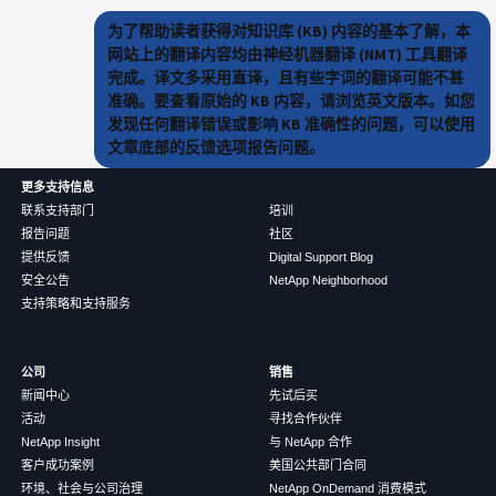
为了帮助读者获得对知识库 (KB) 内容的基本了解，本
网站上的翻译内容均由神经机器翻译 (NMT) 工具翻译
完成。译文多采用直译，且有些字词的翻译可能不甚
准确。要查看原始的 KB 内容，请浏览英文版本。如您
发现任何翻译错误或影响 KB 准确性的问题，可以使用
文章底部的反馈选项报告问题。
更多支持信息
联系支持部门
培训
报告问题
社区
提供反馈
Digital Support Blog
安全公告
NetApp Neighborhood
支持策略和支持服务
公司
销售
新闻中心
先试后买
活动
寻找合作伙伴
NetApp Insight
与 NetApp 合作
客户成功案例
美国公共部门合同
环境、社会与公司治理
NetApp OnDemand 消费模式