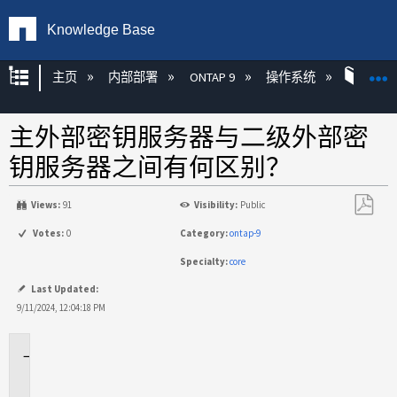
Knowledge Base
扩展/隐缩全局层次
主页
内部部署
ONTAP 9
操作系统
ONT
主外部密钥服务器与二级外部密
钥服务器之间有何区别？
Views:
91
Visibility:
Public
另
Votes:
0
Category:
ontap-9
存
Specialty:
core
为
PDF
Last Updated:
9/11/2024, 12:04:18 PM
适
用
场