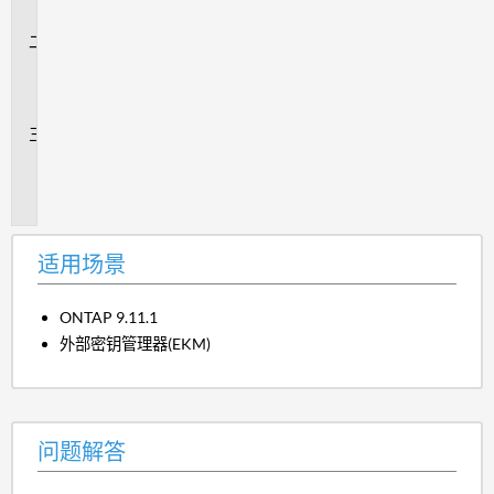
景
问
题
解
答
追
加
信
息
适用场景
ONTAP 9.11.1
外部密钥管理器(EKM)
问题解答