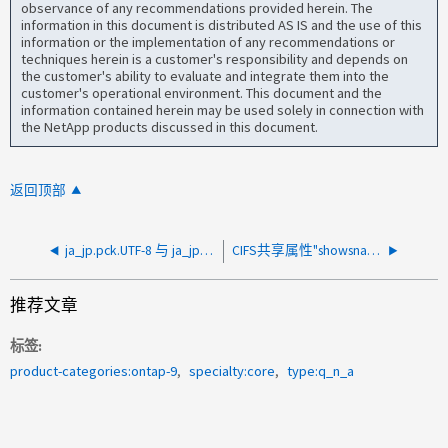
observance of any recommendations provided herein. The
information in this document is distributed AS IS and the use of this
information or the implementation of any recommendations or
techniques herein is a customer's responsibility and depends on
the customer's ability to evaluate and integrate them into the
customer's operational environment. This document and the
information contained herein may be used solely in connection with
the NetApp products discussed in this document.
返回顶部
ja_jp.pck.UTF-8 与 ja_jp.pck_v2.UTF-8 有何区别？
CIFS共享属性"showsnapshot"和卷选项"-snapdir-access"之间有何区别？
推荐文章
标签
product-categories:ontap-9
specialty:core
type:q_n_a