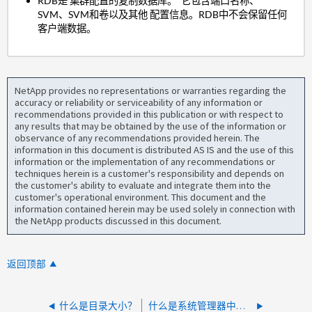
RDB是 集群配置的复制数据库。 它包含端口名称、
SVM、SVM和卷以及其他 配置信息。RDB中不会保留任何
客户端数据。
NetApp provides no representations or warranties regarding the
accuracy or reliability or serviceability of any information or
recommendations provided in this publication or with respect to
any results that may be obtained by the use of the information or
observance of any recommendations provided herein. The
information in this document is distributed AS IS and the use of this
information or the implementation of any recommendations or
techniques herein is a customer's responsibility and depends on
the customer's ability to evaluate and integrate them into the
customer's operational environment. This document and the
information contained herein may be used solely in connection with
the NetApp products discussed in this document.
返回顶部
什么是目录大小？
什么是系统管理器中的"本地层加密"？