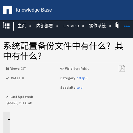
Knowledge Base
扩展/隐缩全局层次
主页
内部部署
ONTAP 9
操作系统
ONT
系统配置备份文件中有什么？其
中有什么？
Views:
187
Visibility:
Public
另
Votes:
0
Category:
ontap-9
存
Specialty:
core
为
PDF
Last Updated:
3/6/2025, 3:03:41 AM
适
用
场