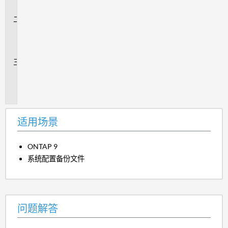
景
问
题
解
答
追
加
信
息
适用场景
ONTAP 9
系统配置备份文件
问题解答