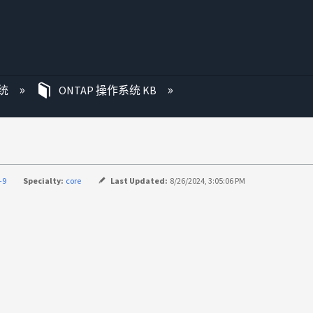
统
ONTAP 操作系统 KB
-9
Specialty:
core
Last Updated:
8/26/2024, 3:05:06 PM