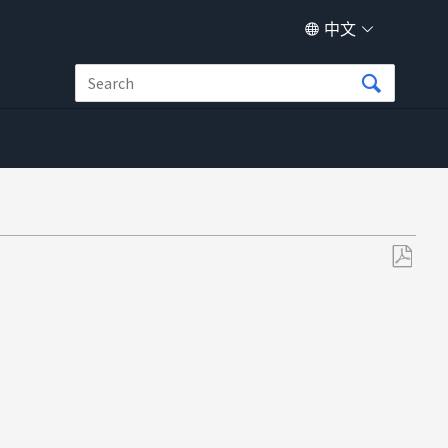
中文
另
存
为
PDF