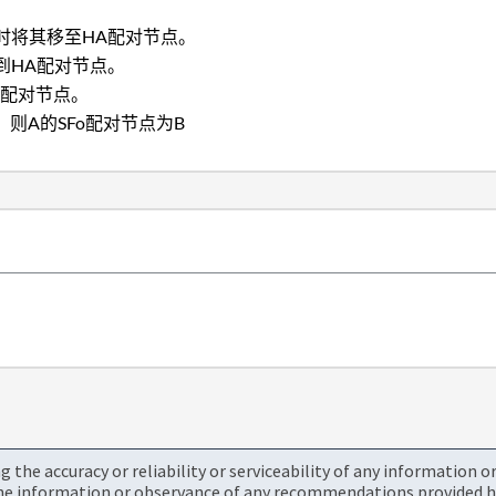
时将其移至HA配对节点。
到HA配对节点。
o配对节点。
、则A的SFo配对节点为B
the accuracy or reliability or serviceability of any information 
the information or observance of any recommendations provided he