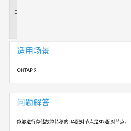
答
追
加
信
息
适用场景
ONTAP 9
问题解答
能够进行存储故障转移的HA配对节点是SFo配对节点。