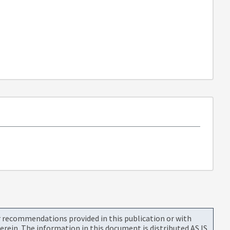
or recommendations provided in this publication or with
rein. The information in this document is distributed AS IS