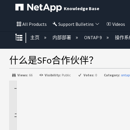
Knowledge Base
All Products
Support Bulletins
Videos
扩展/隐缩全局层次
主页
内部部署
ONTAP 9
操作系
什么是SFo合作伙伴？
Views:
66
Visibility:
Public
Votes:
0
Category:
ontap
适
用
场
景
问
题
解