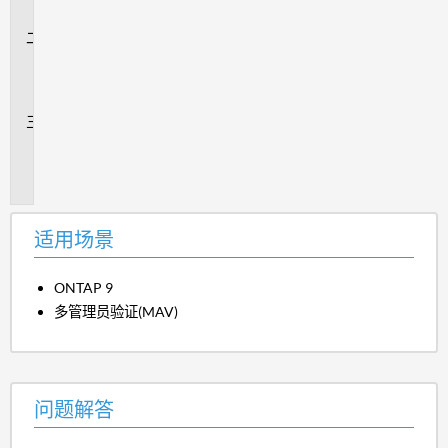
景
问
题
解
答
追
加
信
息
适用场景
ONTAP 9
多管理员验证(MAV)
问题解答