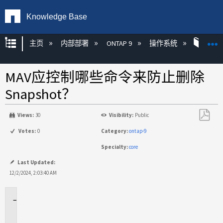
Knowledge Base
扩展/隐缩全局层次
主页
内部部署
ONTAP 9
操作系统
ONT
MAV应控制哪些命令来防止删除
Snapshot？
Views:
30
Visibility:
Public
另
Votes:
0
Category:
ontap-9
存
Specialty:
core
为
PDF
Last Updated:
12/2/2024, 2:03:40 AM
适
用
场