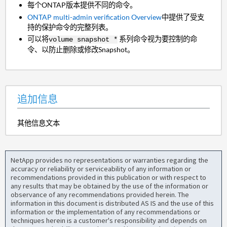
每个ONTAP版本提供不同的命令。
ONTAP multi-admin verification Overview
中提供了受支
持的保护命令的完整列表。
可以将
系列命令视为要控制的命
volume snapshot *
令、以防止删除或修改Snapshot。
追加信息
其他信息文本
NetApp provides no representations or warranties regarding the
accuracy or reliability or serviceability of any information or
recommendations provided in this publication or with respect to
any results that may be obtained by the use of the information or
observance of any recommendations provided herein. The
information in this document is distributed AS IS and the use of this
information or the implementation of any recommendations or
techniques herein is a customer's responsibility and depends on