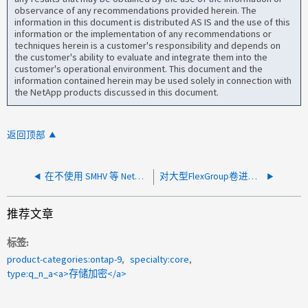
observance of any recommendations provided herein. The
information in this document is distributed AS IS and the use of this
information or the implementation of any recommendations or
techniques herein is a customer's responsibility and depends on
the customer's ability to evaluate and integrate them into the
customer's operational environment. This document and the
information contained herein may be used solely in connection with
the NetApp products discussed in this document.
返回顶部
在不使用 SMHV 等 NetApp 软件的情况下使用 Hyper-V 时，使用 vsadmin 帐户有哪些要求？
对大型FlexGroup卷进行加密有何风险？
推荐文章
标签
product-categories:ontap-9
specialty:core
type:q_n_a<a>存储加密</a>