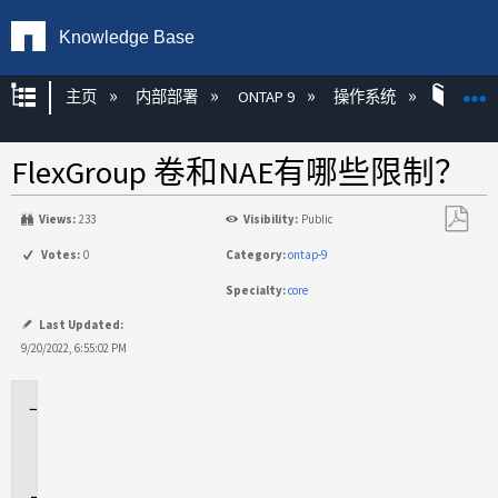
Knowledge Base
扩展/隐缩全局层次
主页
内部部署
ONTAP 9
操作系统
ONT
FlexGroup 卷和NAE有哪些限制？
Views:
233
Visibility:
Public
另
Votes:
0
Category:
ontap-9
存
Specialty:
core
为
PDF
Last Updated:
9/20/2022, 6:55:02 PM
适
用
场
景