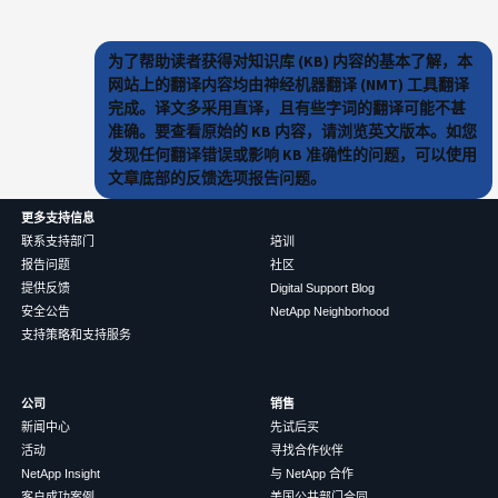
为了帮助读者获得对知识库 (KB) 内容的基本了解，本
网站上的翻译内容均由神经机器翻译 (NMT) 工具翻译
完成。译文多采用直译，且有些字词的翻译可能不甚
准确。要查看原始的 KB 内容，请浏览英文版本。如您
发现任何翻译错误或影响 KB 准确性的问题，可以使用
文章底部的反馈选项报告问题。
更多支持信息
联系支持部门
培训
报告问题
社区
提供反馈
Digital Support Blog
安全公告
NetApp Neighborhood
支持策略和支持服务
公司
销售
新闻中心
先试后买
活动
寻找合作伙伴
NetApp Insight
与 NetApp 合作
客户成功案例
美国公共部门合同