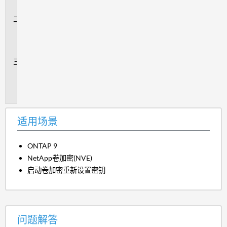
景
问
题
解
答
追
加
信
息
适用场景
ONTAP 9
NetApp卷加密(NVE)
启动卷加密重新设置密钥
问题解答