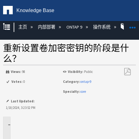
Knowledge Base
扩展/隐缩全局层次
主页
内部部署
ONTAP 9
操作系统
ONT
重新设置卷加密密钥的阶段是什
么？
Views:
98
Visibility:
Public
另
Votes:
0
Category:
ontap-9
存
Specialty:
core
为
PDF
Last Updated:
1/18/2024, 3:23:52 PM
适
用
场