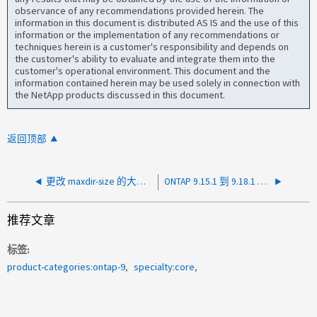
observance of any recommendations provided herein. The
information in this document is distributed AS IS and the use of this
information or the implementation of any recommendations or
techniques herein is a customer's responsibility and depends on
the customer's ability to evaluate and integrate them into the
customer's operational environment. This document and the
information contained herein may be used solely in connection with
the NetApp products discussed in this document.
返回顶部
更改 maxdir-size 的大小会对性能产生什么影响？
ONTAP 9.15.1 到 9.18.1 直接升级的推荐程序和关键注意事项是什么
推荐文章
标签
product-categories:ontap-9
specialty:core