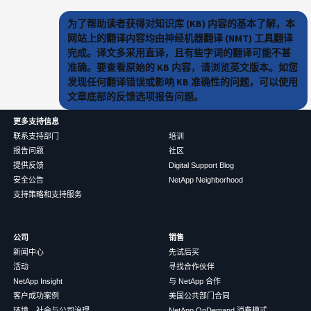
为了帮助读者获得对知识库 (KB) 内容的基本了解，本
网站上的翻译内容均由神经机器翻译 (NMT) 工具翻译
完成。译文多采用直译，且有些字词的翻译可能不甚
准确。要查看原始的 KB 内容，请浏览英文版本。如您
发现任何翻译错误或影响 KB 准确性的问题，可以使用
文章底部的反馈选项报告问题。
更多支持信息
联系支持部门
培训
报告问题
社区
提供反馈
Digital Support Blog
安全公告
NetApp Neighborhood
支持策略和支持服务
公司
销售
新闻中心
先试后买
活动
寻找合作伙伴
NetApp Insight
与 NetApp 合作
客户成功案例
美国公共部门合同
环境、社会与公司治理
NetApp OnDemand 消费模式