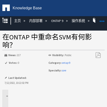
Knowledge Base
扩展/隐缩全局层次
主页
内部部署
ONTAP 9
操作系统
ONT
在ONTAP 中重命名SVM有何影
响？
Views:
217
Visibility:
Public
另
Votes:
0
Category:
ontap-9
存
Specialty:
core
为
PDF
Last Updated:
7/12/2022, 10:22:02 PM
适
用
场