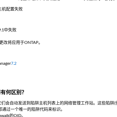
陷阱主机配置失败
9.1中失败
置更改将应用于ONTAP。
nager
7.2
间有何区别？
会自动发送到陷阱主机列表上的网络管理工作站。这些陷阱(例如diskFai
内置陷阱都通过一个唯一的陷阱代码来标识。
walk的OID。