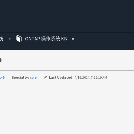
统
ONTAP 操作系统 KB
？
p-9
Specialty:
core
Last Updated:
4/16/2024, 7:25:19 AM