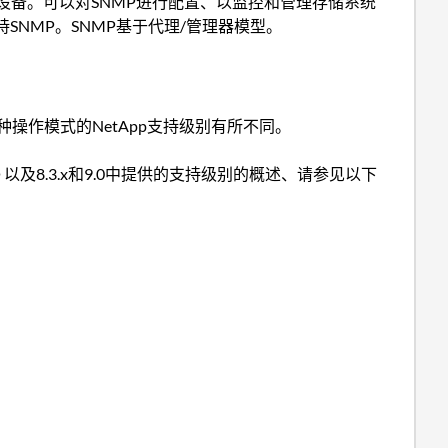
管理IP网络上的设备。可以对SNMP进行配置、以监控和管理存储系统
均支持SNMP。SNMP基于代理/管理器模型。
、但这两种操作模式的NetApp支持级别有所不同。
持级别® 以及8.3.x和9.0中提供的支持级别的概述、请参见以下
。