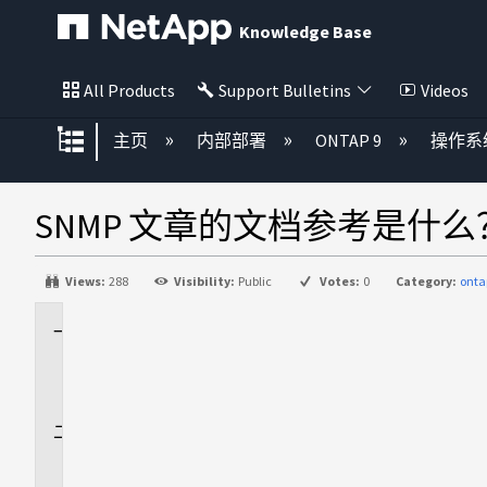
Knowledge Base
All Products
Support Bulletins
Videos
扩展/隐缩全局层次
主页
内部部署
ONTAP 9
操作系
SNMP 文章的文档参考是什么
Views:
288
Visibility:
Public
Votes:
0
Category:
onta
适
用
场
景
问
题
解