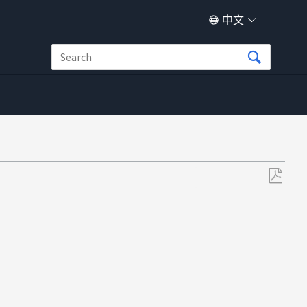
中文
另
存
为
PDF