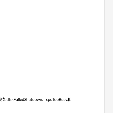
ledShutdown、cpuTooBusy和