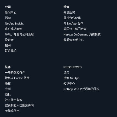
公司
销售
新闻中心
先试后买
活动
寻找合作伙伴
NetApp Insight
与 NetApp 合作
客户成功案例
美国公共部门合同
环境、社会与公司治理
NetApp OnDemand 消费模式
投资者
数据远见者中心
招聘
联系我们
法务
RESOURCES
一般条款和条件
订阅
隐私 & Cookie 政策
搜索 NetApp
版权
知识中心
专利
NetApp 对乌克兰局势的回应
商标
社区使用条款
奴隶制和人口贩运声明
无障碍使用