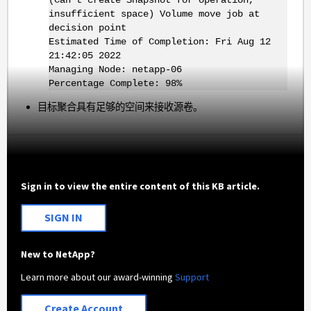
insufficient space) Volume move job at
decision point
Estimated Time of Completion: Fri Aug 12
21:42:05 2022
Managing Node: netapp-06
Percentage Complete: 98%
目标聚合具有足够的空间来接收源卷。
Sign in to view the entire content of this KB article.
SIGN IN
New to NetApp?
Learn more about our award-winning
Support
Create Account