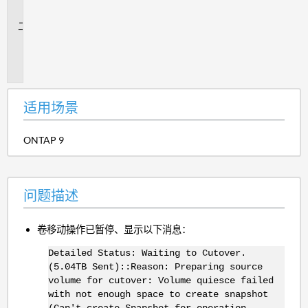
景
问
题
描
述
适用场景
ONTAP 9
问题描述
卷移动操作已暂停、显示以下消息：
Detailed Status: Waiting to Cutover.
(5.04TB Sent)::Reason: Preparing source
volume for cutover: Volume quiesce failed
with not enough space to create snapshot
(Can't create Snapshot for operation,