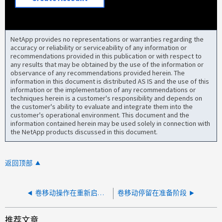
NetApp provides no representations or warranties regarding the
accuracy or reliability or serviceability of any information or
recommendations provided in this publication or with respect to
any results that may be obtained by the use of the information or
observance of any recommendations provided herein. The
information in this document is distributed AS IS and the use of this
information or the implementation of any recommendations or
techniques herein is a customer's responsibility and depends on
the customer's ability to evaluate and integrate them into the
customer's operational environment. This document and the
information contained herein may be used solely in connection with
the NetApp products discussed in this document.
返回顶部
卷移动操作在重新启动时停止
卷移动停留在准备阶段
推荐文章