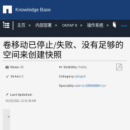
Knowledge Base
扩展/隐缩全局层次
主页
内部部署
ONTAP 9
操作系统
ONT
卷移动已停止/失败、没有足够的
空间来创建快照
Views:
65
Visibility:
Public
另
Votes:
0
Category:
ontap-9
存
Specialty:
core<a>2009268984</a>
为
PDF
Last Updated:
10/19/2022, 12:51:58 AM
适
用
场