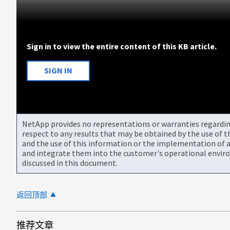
Sign in to view the entire content of this KB article.
SIGN IN
NetApp provides no representations or warranties regarding 
respect to any results that may be obtained by the use of 
and the use of this information or the implementation of a
and integrate them into the customer's operational envir
discussed in this document.
返回顶部
推荐文章