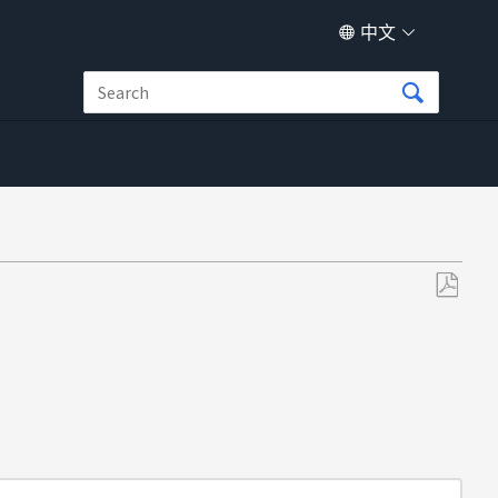
中文
另
存
为
PDF