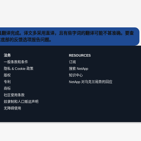
) 工具翻译完成。译文多采用直译，且有些字词的翻译可能不甚准确。要查
文章底部的反馈选项报告问题。
法务
RESOURCES
一般条款和条件
订阅
隐私 & Cookie 政策
搜索 NetApp
版权
知识中心
专利
NetApp 对乌克兰局势的回应
商标
社区使用条款
奴隶制和人口贩运声明
无障碍使用