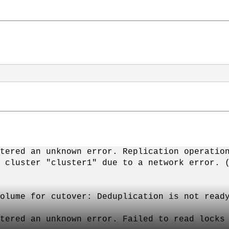
：
tered an unknown error. Replication operatio
 cluster "cluster1" due to a network error. 
olume for cutover: Deduplication is not read
tered an unknown error. Failed to read locks