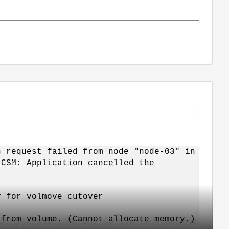
n request failed from node "node-03" in
(CSM: Application cancelled the
y for volmove cutover
 from volume. (Cannot allocate memory.)