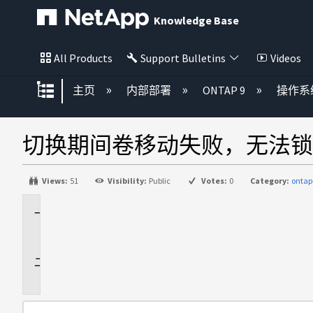
Knowledge Base
All Products
Support Bulletins
Videos
扩展/隐缩全局层次
主页
内部部署
ONTAP 9
操作系
切换期间卷移动失败，无法锁
Views:
51
Visibility:
Public
Votes:
0
Category:
ontap
适
用
于
问
题