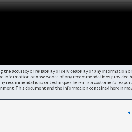
the accuracy or reliability or serviceability of any information 
the information or observance of any recommendations provided he
ny recommendations or techniques herein is a customer's responsi
onment. This document and the information contained herein may 