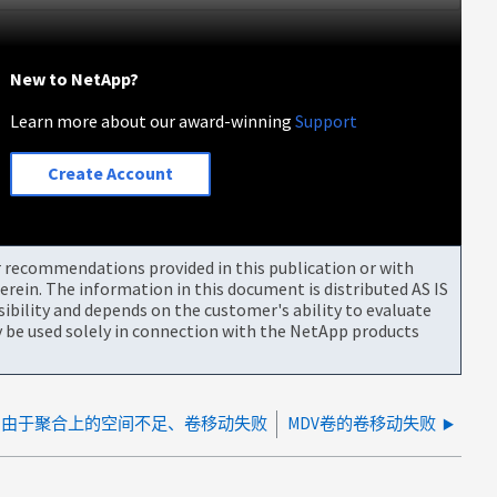
New to NetApp?
Learn more about our award-winning
Support
Create Account
or recommendations provided in this publication or with
rein. The information in this document is distributed AS IS
bility and depends on the customer's ability to evaluate
be used solely in connection with the NetApp products
由于聚合上的空间不足、卷移动失败
MDV卷的卷移动失败