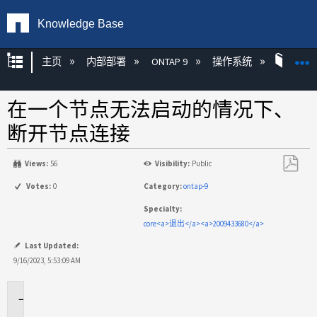
Knowledge Base
扩展/隐缩全局层次
主页
内部部署
ONTAP 9
操作系统
ONT
在一个节点无法启动的情况下、
断开节点连接
Views:
56
Visibility:
Public
另
Votes:
0
Category:
ontap-9
存
Specialty:
为
core<a>退出</a><a>2009433680</a>
PDF
Last Updated:
9/16/2023, 5:53:09 AM
适
用