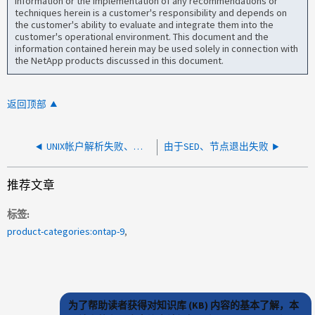
information or the implementation of any recommendations or
techniques herein is a customer's responsibility and depends on
the customer's ability to evaluate and integrate them into the
customer's operational environment. This document and the
information contained herein may be used solely in connection with
the NetApp products discussed in this document.
返回顶部
UNIX帐户解析失败、因为MS-LDAP服务器没有Unix帐户信息
由于SED、节点退出失败
推荐文章
标签
product-categories:ontap-9
为了帮助读者获得对知识库 (KB) 内容的基本了解，本