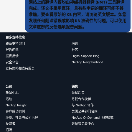
网站上的翻译内容均由神经机器翻译 (NMT) 工具翻译
完成。译文多采用直译，且有些字词的翻译可能不甚
准确。要查看原始的 KB 内容，请浏览英文版本。如您
发现任何翻译错误或影响 KB 准确性的问题，可以使用
文章底部的反馈选项报告问题。
更多支持信息
联系支持部门
培训
报告问题
社区
提供反馈
Digital Support Blog
安全公告
NetApp Neighborhood
支持策略和支持服务
公司
销售
新闻中心
先试后买
活动
寻找合作伙伴
NetApp Insight
与 NetApp 合作
客户成功案例
美国公共部门合同
环境、社会与公司治理
NetApp OnDemand 消费模式
投资者
数据远见者中心
招聘