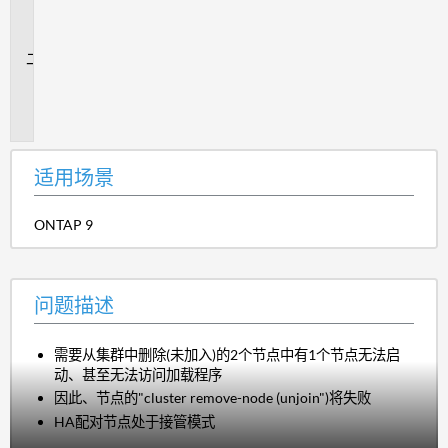
场
景
问
题
描
述
适用场景
ONTAP 9
问题描述
需要从集群中删除(未加入)的2个节点中有1个节点无法启
动、甚至无法访问加载程序
因此、节点的"cluster remove-node (unjoin")将失败
HA配对节点处于接管模式