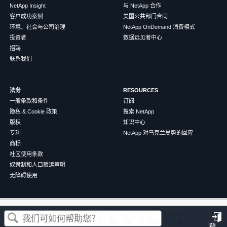
NetApp Insight
与 NetApp 合作
客户成功案例
美国公共部门合同
环境、社会与公司治理
NetApp OnDemand 消费模式
投资者
数据远见者中心
招聘
联系我们
法务
RESOURCES
一般条款和条件
订阅
隐私 & Cookie 政策
搜索 NetApp
版权
知识中心
专利
NetApp 对乌克兰局势的回应
商标
社区使用条款
奴隶制和人口贩运声明
无障碍使用
这篇文章对您有帮助吗？
©
2026
NetApp
中文（简体）
条款和条件
隐私政策
Cookie 政策
Cookie 设置
登