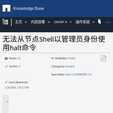
Knowledge Base
扩展/隐缩全局层次
主页
内部部署
ONTAP 9
操作系统
ONT
无法从节点Shell以管理员身份使
用halt命令
Views:
25
Visibility:
Public
另
Votes:
0
Category:
ontap-9
存
Specialty:
core<a>2010060781</a>
为
PDF
Last Updated:
7/26/2024, 7:52:17 AM
适
用
场