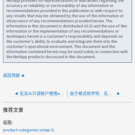
NetApp provides no representations or warranties regarding the
accuracy or reliability or serviceability of any information or
recommendations provided in this publication or with respect to
any results that may be obtained by the use of the information or
observance of any recommendations provided herein. The
information in this document is distributed AS IS and the use of this
information or the implementation of any recommendations or
techniques herein is a customer's responsibility and depends on
the customer's ability to evaluate and integrate them into the
customer's operational environment. This document and the
information contained herein may be used solely in connection with
the NetApp products discussed in this document.
返回顶部
无法从只读帐户使用echo命令
由于格式和字符、无法在ONTAP系统管理器上载ONTAP映像
推荐文章
标签
product-categories:ontap-9