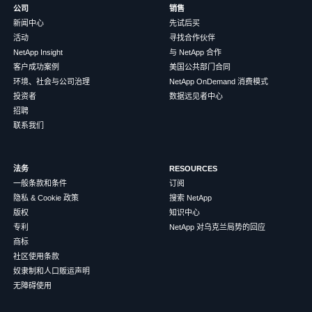
公司
销售
新闻中心
先试后买
活动
寻找合作伙伴
NetApp Insight
与 NetApp 合作
客户成功案例
美国公共部门合同
环境、社会与公司治理
NetApp OnDemand 消费模式
投资者
数据远见者中心
招聘
联系我们
法务
RESOURCES
一般条款和条件
订阅
隐私 & Cookie 政策
搜索 NetApp
版权
知识中心
专利
NetApp 对乌克兰局势的回应
商标
社区使用条款
奴隶制和人口贩运声明
无障碍使用