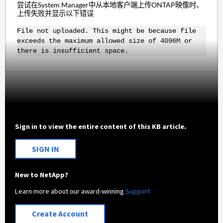
尝试在System Manager中从本地客户端上传ONTAP映像时、
上传失败并显示以下错误
File not uploaded. This might be because file
exceeds the maximum allowed size of 4096M or
there is insufficient space.
Sign in to view the entire content of this KB article.
SIGN IN
New to NetApp?
Learn more about our award-winning
Support
Create Account