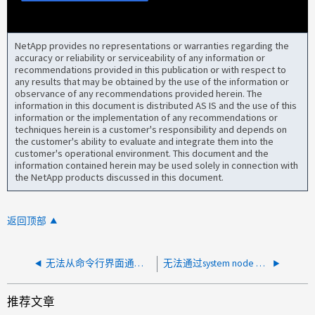
NetApp provides no representations or warranties regarding the
accuracy or reliability or serviceability of any information or
recommendations provided in this publication or with respect to
any results that may be obtained by the use of the information or
observance of any recommendations provided herein. The
information in this document is distributed AS IS and the use of this
information or the implementation of any recommendations or
techniques herein is a customer's responsibility and depends on
the customer's ability to evaluate and integrate them into the
customer's operational environment. This document and the
information contained herein may be used solely in connection with
the NetApp products discussed in this document.
返回顶部
无法从命令行界面通过FTP上传ONTAP 映像
无法通过system node AutoSupport invoke－core-Upload命令上传核心文件
推荐文章