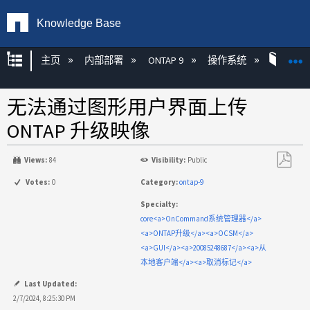
Knowledge Base
扩展/隐缩全局层次
主页
内部部署
ONTAP 9
操作系统
ONT
无法通过图形用户界面上传
ONTAP 升级映像
Views:
84
Visibility:
Public
另
Votes:
0
Category:
ontap-9
存
Specialty:
为
core<a>OnCommand系统管理器</a>
PDF
<a>ONTAP升级</a><a>OCSM</a>
<a>GUI</a><a>20085248687</a><a>从
本地客户端</a><a>取消标记</a>
Last Updated:
2/7/2024, 8:25:30 PM