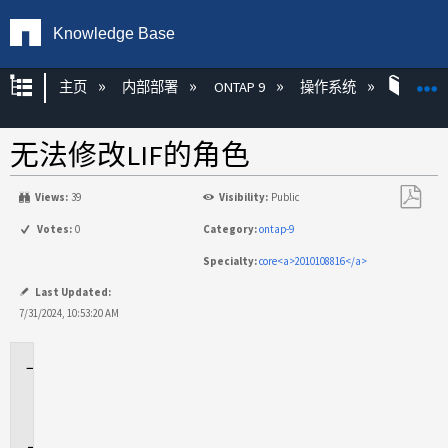
Knowledge Base
扩展/隐缩全局层次
主页
内部部署
ONTAP 9
操作系统
ONT
无法修改LIF的角色
Views:
39
Visibility:
Public
另
Votes:
0
Category:
ontap-9
存
Specialty:
core<a>2010108816</a>
为
PDF
Last Updated:
7/31/2024, 10:53:20 AM
适
用
场
景