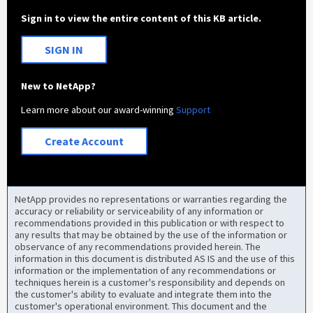
Sign in to view the entire content of this KB article.
SIGN IN
New to NetApp?
Learn more about our award-winning
Support
Create Account
NetApp provides no representations or warranties regarding the
accuracy or reliability or serviceability of any information or
recommendations provided in this publication or with respect to
any results that may be obtained by the use of the information or
observance of any recommendations provided herein. The
information in this document is distributed AS IS and the use of this
information or the implementation of any recommendations or
techniques herein is a customer's responsibility and depends on
the customer's ability to evaluate and integrate them into the
customer's operational environment. This document and the