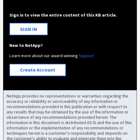
Sign in to view the entire content of this KB article.
SIGN IN
New to NetApp?
Learn more about our award-winning
Support
Create Account
NetApp provides no representations or warranties regarding the
accuracy or reliability or serviceability of any information or
recommendations provided in this publication or with respect to
any results that may be obtained by the use of the information or
observance of any recommendations provided herein. The
information in this document is distributed AS IS and the use of this
information or the implementation of any recommendations or
techniques herein is a customer's responsibility and depends on
the customer's ability to evaluate and integrate them into the