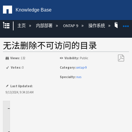
Knowledge Base
扩展/隐缩全局层次
主页
内部部署
ONTAP 9
操作系统
ONT
无法删除不可访问的目录
Views:
132
Visibility:
Public
另
Votes:
0
Category:
ontap-9
存
Specialty:
nas
为
PDF
Last Updated:
9/13/2024, 9:34:10 AM
适
用
场
景