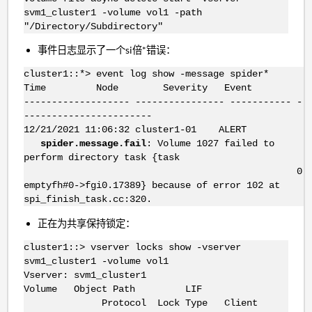
svm1_cluster1 -volume vol1 -path
"/Directory/Subdirectory"
事件日志显示了一个si倍*错误：
cluster1::*> event log show -message spider*
Time Node Severity Event
------------------- ---------------- ----------- --
-----------------------
12/21/2021 11:06:32 cluster1-01 ALERT
spider.message.fail
: Volume 1027 failed to
perform directory task {task
0:
emptyfh#0->fgi0.17389} because of error 102 at
spi_finish_task.cc:320.
正在为共享保持锁定：
cluster1::> vserver locks show -vserver
svm1_cluster1 -volume vol1
Vserver: svm1_cluster1
Volume Object Path LIF
Protocol Lock Type Client