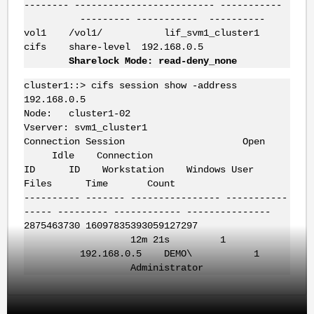
-------- ------------------------- -----------
--------- ----------- ----------
vol1 /vol1/ lif_svm1_cluster1
cifs share-level 192.168.0.5
Sharelock Mode: read-deny_none
cluster1::> cifs session show -address
192.168.0.5
Node: cluster1-02
Vserver: svm1_cluster1
Connection Session Open
Idle Connection
ID ID Workstation Windows User
Files Time Count
---------- ------- ---------------- -----------
----- --------- ------------ ---------------
2875463730 16097835393059127297
12m 21s 1
192.168.0.5 DEMO\ 1
Administrator