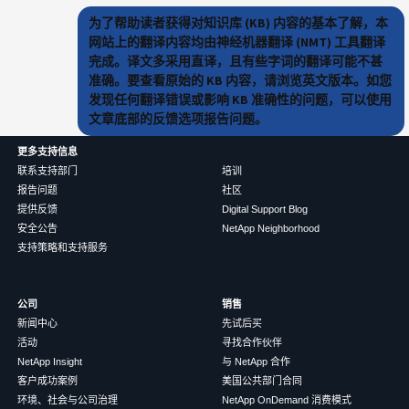
为了帮助读者获得对知识库 (KB) 内容的基本了解，本
网站上的翻译内容均由神经机器翻译 (NMT) 工具翻译
完成。译文多采用直译，且有些字词的翻译可能不甚
准确。要查看原始的 KB 内容，请浏览英文版本。如您
发现任何翻译错误或影响 KB 准确性的问题，可以使用
文章底部的反馈选项报告问题。
更多支持信息
联系支持部门
培训
报告问题
社区
提供反馈
Digital Support Blog
安全公告
NetApp Neighborhood
支持策略和支持服务
公司
销售
新闻中心
先试后买
活动
寻找合作伙伴
NetApp Insight
与 NetApp 合作
客户成功案例
美国公共部门合同
环境、社会与公司治理
NetApp OnDemand 消费模式