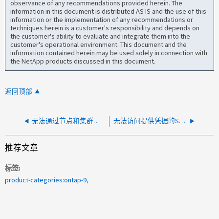
observance of any recommendations provided herein. The
information in this document is distributed AS IS and the use of this
information or the implementation of any recommendations or
techniques herein is a customer's responsibility and depends on
the customer's ability to evaluate and integrate them into the
customer's operational environment. This document and the
information contained herein may be used solely in connection with
the NetApp products discussed in this document.
返回顶部
无法通过节点和集群管理 IP 访问 ONTAP System Manager 和 SSH
无法访问提供凭据的SPI POST
推荐文章
标签
product-categories:ontap-9