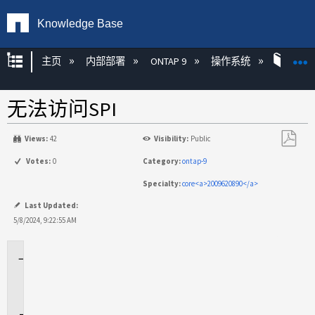
Knowledge Base
扩展/隐缩全局层次
主页
内部部署
ONTAP 9
操作系统
ONT
无法访问SPI
Views:
42
Visibility:
Public
另
Votes:
0
Category:
ontap-9
存
Specialty:
core<a>2009620890</a>
为
PDF
Last Updated:
5/8/2024, 9:22:55 AM
适
用
场
景