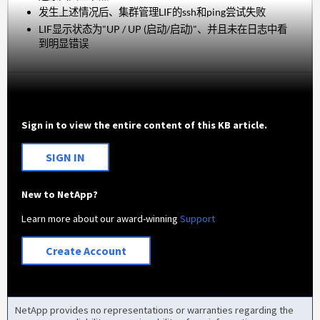
发生上述情况后、集群管理LIF的ssh和ping尝试失败
LIF显示状态为"UP / UP (启动/启动)"、并且未在日志中看
到明显错误
Sign in to view the entire content of this KB article.
SIGN IN
New to NetApp?
Learn more about our award-winning
Support
Create Account
NetApp provides no representations or warranties regarding the