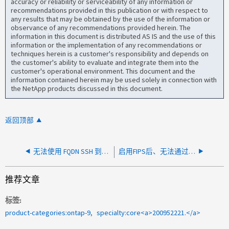
accuracy or reliability or serviceability of any information or
recommendations provided in this publication or with respect to
any results that may be obtained by the use of the information or
observance of any recommendations provided herein. The
information in this document is distributed AS IS and the use of this
information or the implementation of any recommendations or
techniques herein is a customer's responsibility and depends on
the customer's ability to evaluate and integrate them into the
customer's operational environment. This document and the
information contained herein may be used solely in connection with
the NetApp products discussed in this document.
返回顶部
无法使用 FQDN SSH 到集群管理
启用FIPS后、无法通过SSH连接到集群或SVM管理
推荐文章
标签
product-categories:ontap-9
specialty:core<a>200952221.</a>