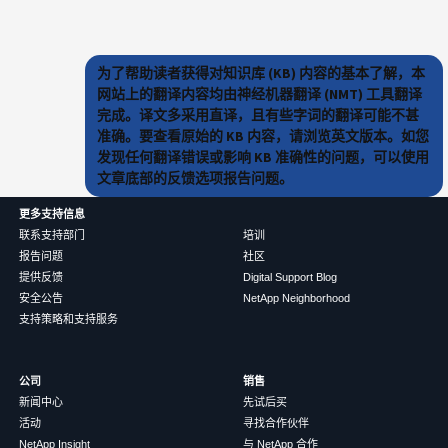
为了帮助读者获得对知识库 (KB) 内容的基本了解，本
网站上的翻译内容均由神经机器翻译 (NMT) 工具翻译
完成。译文多采用直译，且有些字词的翻译可能不甚
准确。要查看原始的 KB 内容，请浏览英文版本。如您
发现任何翻译错误或影响 KB 准确性的问题，可以使用
文章底部的反馈选项报告问题。
更多支持信息
联系支持部门
培训
报告问题
社区
提供反馈
Digital Support Blog
安全公告
NetApp Neighborhood
支持策略和支持服务
公司
销售
新闻中心
先试后买
活动
寻找合作伙伴
NetApp Insight
与 NetApp 合作