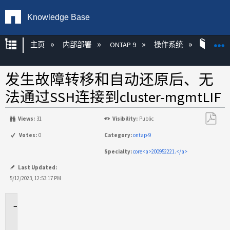
Knowledge Base
扩展/隐缩全局层次
主页
内部部署
ONTAP 9
操作系统
ONT
发生故障转移和自动还原后、无
法通过SSH连接到cluster-mgmtLIF
Views:
31
Visibility:
Public
另
Votes:
0
Category:
ontap-9
存
Specialty:
core<a>200952221.</a>
为
PDF
Last Updated:
5/12/2023, 12:53:17 PM
适
用
场