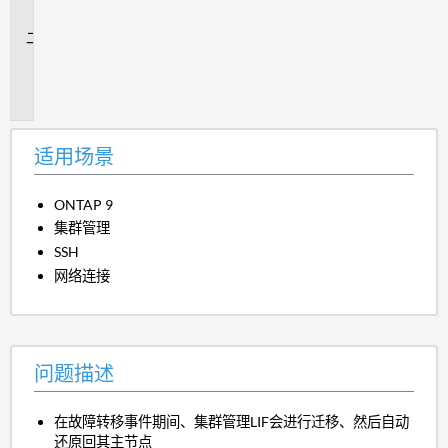
景
问
题
描
述
适用场景
ONTAP 9
集群管理
SSH
网络连接
问题描述
在故障转移事件期间、集群管理LIF会进行迁移、然后自动
还原回其主节点