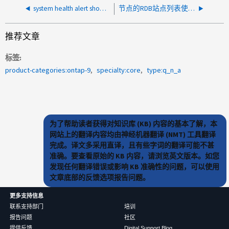
system health alert show - ONTAP 中的命令返回几个错误，指出 RPC Remote system error - Connection refused
节点的RDB站点列表使用的两个IP地址连接到同一集群交换机Active IQ 健康风险
推荐文章
标签
product-categories:ontap-9
specialty:core
type:q_n_a
为了帮助读者获得对知识库 (KB) 内容的基本了解，本
网站上的翻译内容均由神经机器翻译 (NMT) 工具翻译
完成。译文多采用直译，且有些字词的翻译可能不甚
准确。要查看原始的 KB 内容，请浏览英文版本。如您
发现任何翻译错误或影响 KB 准确性的问题，可以使用
文章底部的反馈选项报告问题。
更多支持信息
联系支持部门
培训
报告问题
社区
提供反馈
Digital Support Blog