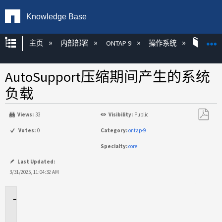
Knowledge Base
扩展/隐缩全局层次
主页
内部部署
ONTAP 9
操作系统
ONT
AutoSupport压缩期间产生的系统
负载
Views:
33
Visibility:
Public
另
Votes:
0
Category:
ontap-9
存
Specialty:
core
为
PDF
Last Updated:
3/31/2025, 11:04:32 AM
适
用
场