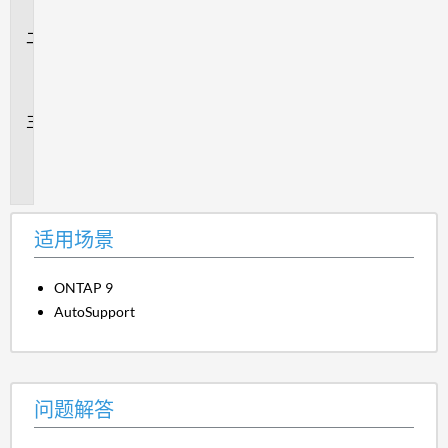
景
问
题
解
答
追
加
信
息
适用场景
ONTAP 9
AutoSupport
问题解答