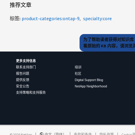
推荐文章
标签
product-categories:ontap-9
specialty:core
为了帮助读者获得对知识库 
看原始的 KB 内容，请浏
更多支持信息
联系支持部门
培训
报告问题
社区
提供反馈
Digital Support Blog
安全公告
NetApp Neighborhood
支持策略和支持服务
©
2026
NetApp
中文（简体）
条款和条件
隐私政策
Cookie