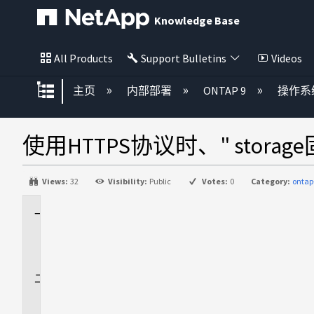
Knowledge Base
All Products
Support Bulletins
Videos
扩展/隐缩全局层次
主页
内部部署
ONTAP 9
操作系
使用HTTPS协议时、" stor
Views:
32
Visibility:
Public
Votes:
0
Category:
ontap
适
用
场
景
问
题
描