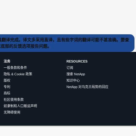
) 工具翻译完成。译文多采用直译，且有些字词的翻译可能不甚准确。要查
文章底部的反馈选项报告问题。
法务
RESOURCES
一般条款和条件
订阅
隐私 & Cookie 政策
搜索 NetApp
版权
知识中心
专利
NetApp 对乌克兰局势的回应
商标
社区使用条款
奴隶制和人口贩运声明
无障碍使用