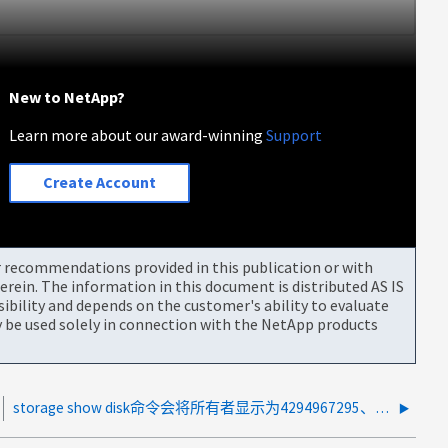
New to NetApp?
Learn more about our award-winning
Support
Create Account
or recommendations provided in this publication or with
rein. The information in this document is distributed AS IS
bility and depends on the customer's ability to evaluate
be used solely in connection with the NetApp products
storage show disk命令会将所有者显示为4294967295、而不是存储系统sysd