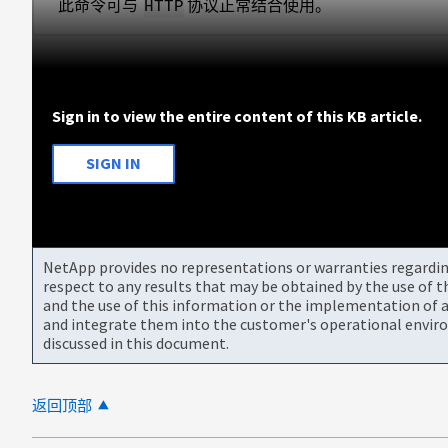
此命令可与
协议正常结合使用。
HTTP
Sign in to view the entire content of this KB article.
SIGN IN
NetApp provides no representations or warranties regarding 
respect to any results that may be obtained by the use of 
and the use of this information or the implementation of a
and integrate them into the customer's operational envir
discussed in this document.
返回顶部