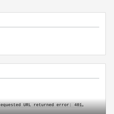
。
requested URL returned error: 401