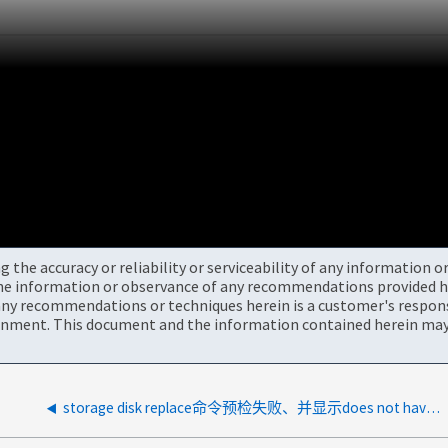
the accuracy or reliability or serviceability of any information 
the information or observance of any recommendations provided he
ny recommendations or techniques herein is a customer's responsi
onment. This document and the information contained herein may 
storage disk replace命令预检失败、并显示does not have enough spare capacity错误消息