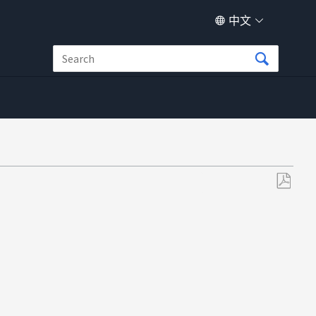
中文
另
存
为
PDF