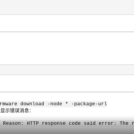
rmware download -node * -package-url
显示错误消息：
 Reason: HTTP response code said error: The 