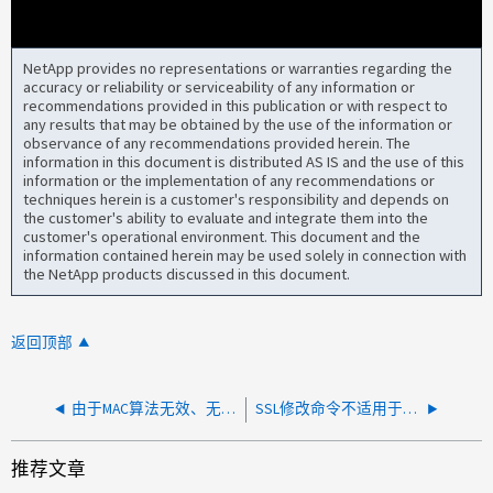
NetApp provides no representations or warranties regarding the
accuracy or reliability or serviceability of any information or
recommendations provided in this publication or with respect to
any results that may be obtained by the use of the information or
observance of any recommendations provided herein. The
information in this document is distributed AS IS and the use of this
information or the implementation of any recommendations or
techniques herein is a customer's responsibility and depends on
the customer's ability to evaluate and integrate them into the
customer's operational environment. This document and the
information contained herein may be used solely in connection with
the NetApp products discussed in this document.
返回顶部
由于MAC算法无效、无法通过SSH连接到管理LIF
SSL修改命令不适用于应用新证书
推荐文章