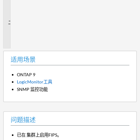
用
场
景
问
题
描
述
适用场景
ONTAP 9
LogicMonitor工具
SNMP 监控功能
问题描述
已在 集群上启用FIPS。