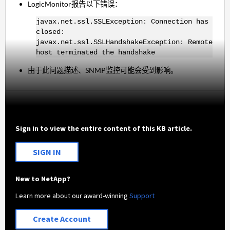
LogicMonitor报告以下错误：
javax.net.ssl.SSLException: Connection has
closed:
javax.net.ssl.SSLHandshakeException: Remote
host terminated the handshake
由于此问题描述、SNMP监控可能会受到影响。
Sign in to view the entire content of this KB article.
SIGN IN
New to NetApp?
Learn more about our award-winning
Support
Create Account