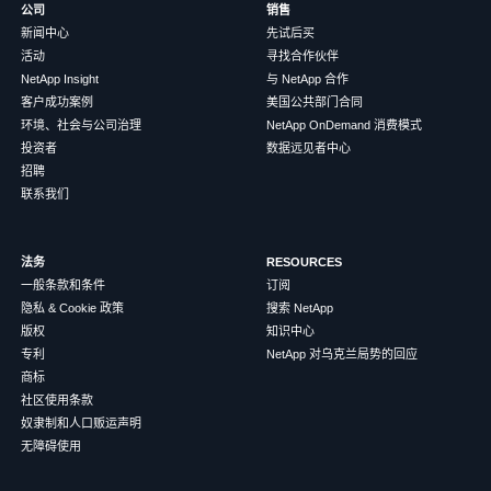
公司
销售
新闻中心
先试后买
活动
寻找合作伙伴
NetApp Insight
与 NetApp 合作
客户成功案例
美国公共部门合同
环境、社会与公司治理
NetApp OnDemand 消费模式
投资者
数据远见者中心
招聘
联系我们
法务
RESOURCES
一般条款和条件
订阅
隐私 & Cookie 政策
搜索 NetApp
版权
知识中心
专利
NetApp 对乌克兰局势的回应
商标
社区使用条款
奴隶制和人口贩运声明
无障碍使用