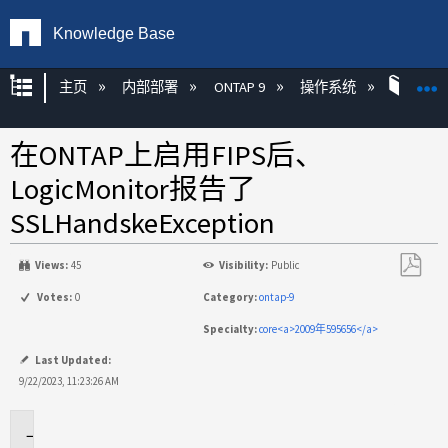
Knowledge Base
扩展/隐缩全局层次
主页
内部部署
ONTAP 9
操作系统
ONT
在ONTAP上启用FIPS后、
LogicMonitor报告了
SSLHandskeException
Views:
45
Visibility:
Public
另
Votes:
0
Category:
ontap-9
存
Specialty:
core<a>2009年595656</a>
为
PDF
Last Updated:
9/22/2023, 11:23:26 AM
适