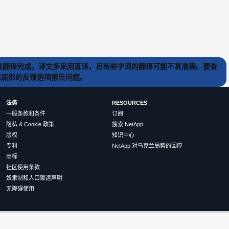
) 工具翻译完成。译文多采用直译，且有些字词的翻译可能不甚准确。要查
文章底部的反馈选项报告问题。
法务
RESOURCES
一般条款和条件
订阅
隐私 & Cookie 政策
搜索 NetApp
版权
知识中心
专利
NetApp 对乌克兰局势的回应
商标
社区使用条款
奴隶制和人口贩运声明
无障碍使用