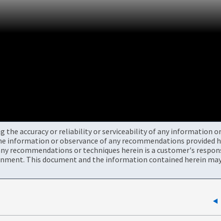
the accuracy or reliability or serviceability of any information 
the information or observance of any recommendations provided he
ny recommendations or techniques herein is a customer's responsi
onment. This document and the information contained herein may 