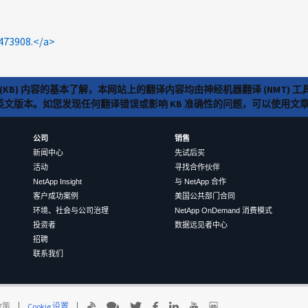
473908.</a>
(KB) 内容的基本了解，本网站上的翻译内容均由神经机器翻译 (NMT
览英文版本。如您发现任何翻译错误或影响 KB 准确性的问题，可以使用
公司
销售
新闻中心
先试后买
活动
寻找合作伙伴
NetApp Insight
与 NetApp 合作
客户成功案例
美国公共部门合同
环境、社会与公司治理
NetApp OnDemand 消费模式
投资者
数据远见者中心
招聘
联系我们
 政策
Cookie 设置