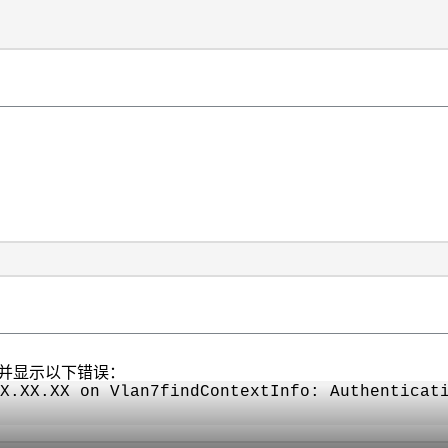
、并显示以下错误：
X.XX.XX on Vlan7findContextInfo: Authenticat