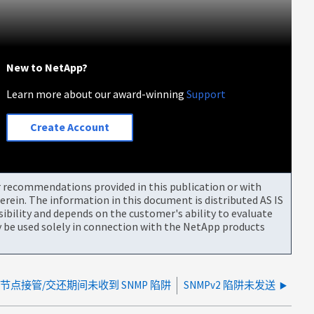
New to NetApp?
Learn more about our award-winning
Support
Create Account
or recommendations provided in this publication or with
rein. The information in this document is distributed AS IS
bility and depends on the customer's ability to evaluate
be used solely in connection with the NetApp products
节点接管/交还期间未收到 SNMP 陷阱
SNMPv2 陷阱未发送