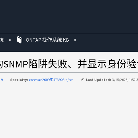
统
ONTAP 操作系统 KB
换机的SNMP陷阱失败、并显示身份
-9
Specialty:
core<a>2009年473908.</a>
Last Updated:
3/15/2023, 1:52: