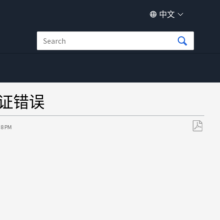
中文
验证错误
38 PM
另
存
为
PDF