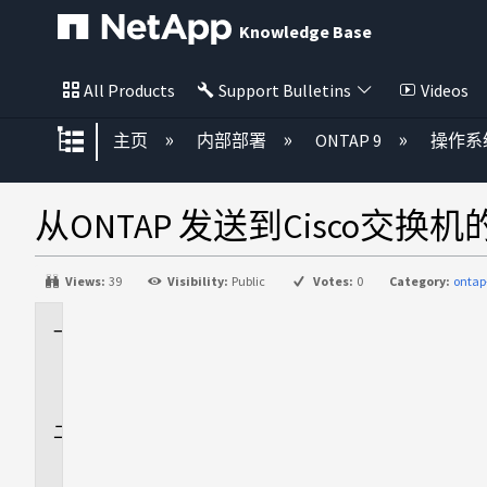
Knowledge Base
All Products
Support Bulletins
Videos
扩展/隐缩全局层次
主页
内部部署
ONTAP 9
操作系
从ONTAP 发送到Cisco交
Views:
39
Visibility:
Public
Votes:
0
Category:
ontap
适
用
场
景
问
题
描