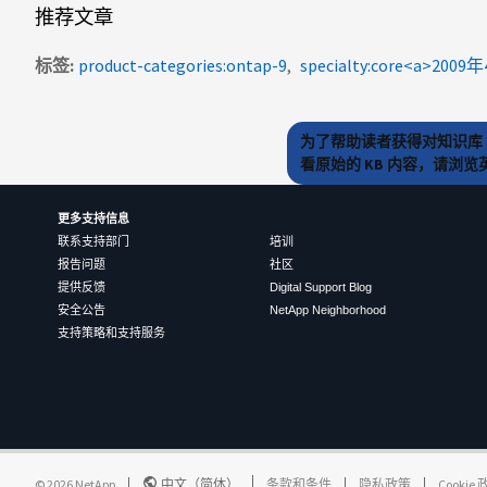
推荐文章
标签
product-categories:ontap-9
specialty:core<a>2009年
为了帮助读者获得对知识库 
看原始的 KB 内容，请浏
更多支持信息
联系支持部门
培训
报告问题
社区
提供反馈
Digital Support Blog
安全公告
NetApp Neighborhood
支持策略和支持服务
©
2026
NetApp
中文（简体）
条款和条件
隐私政策
Cookie