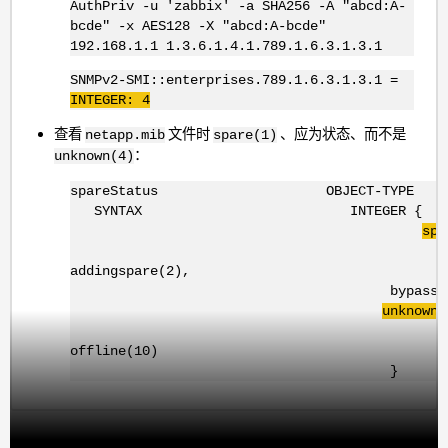
AuthPriv -u 'zabbix' -a SHA256 -A "abcd:A-
bcde" -x AES128 -X "abcd:A-bcde"
192.168.1.1 1.3.6.1.4.1.789.1.6.3.1.3.1
SNMPv2-SMI::enterprises.789.1.6.3.1.3.1 =
INTEGER: 4
查看
文件时
、应为状态、而不是
netapp.mib
spare(1)
：
unknown(4)
spareStatus OBJECT-TYPE
SYNTAX INTEGER {
spa
addingspare(2),
bypassed(3
unknown(
offline(10)
}