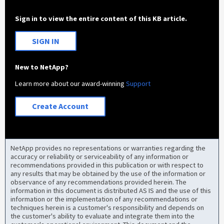
Sign in to view the entire content of this KB article.
SIGN IN
New to NetApp?
Learn more about our award-winning
Support
Create Account
NetApp provides no representations or warranties regarding the
accuracy or reliability or serviceability of any information or
recommendations provided in this publication or with respect to
any results that may be obtained by the use of the information or
observance of any recommendations provided herein. The
information in this document is distributed AS IS and the use of this
information or the implementation of any recommendations or
techniques herein is a customer's responsibility and depends on
the customer's ability to evaluate and integrate them into the