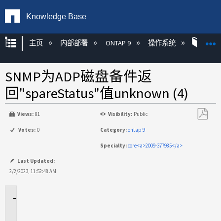
Knowledge Base
扩展/隐缩全局层次
主页
内部部署
ONTAP 9
操作系统
ONT
SNMP为ADP磁盘备件返
回"spareStatus"值unknown (4)
Views:
81
Visibility:
Public
另
Votes:
0
Category:
ontap-9
存
Specialty:
core<a>2009-377985</a>
为
PDF
Last Updated:
2/2/2023, 11:52:48 AM
适
用
场