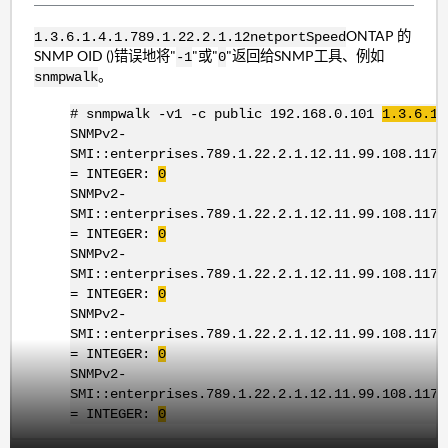
ONTAP 的
1.3.6.1.4.1.789.1.22.2.1.12
netportSpeed
SNMP OID ()错误地将"
"或"
"返回给SNMP工具、例如
-1
0
。
snmpwalk
# snmpwalk -v1 -c public 192.168.0.101
1.3.6.1.
SNMPv2-
SMI::enterprises.789.1.22.2.1.12.11.99.108.117.
= INTEGER:
0
SNMPv2-
SMI::enterprises.789.1.22.2.1.12.11.99.108.117.
= INTEGER:
0
SNMPv2-
SMI::enterprises.789.1.22.2.1.12.11.99.108.117.
= INTEGER:
0
SNMPv2-
SMI::enterprises.789.1.22.2.1.12.11.99.108.117.
= INTEGER:
0
SNMPv2-
SMI::enterprises.789.1.22.2.1.12.11.99.108.117.
= INTEGER:
0