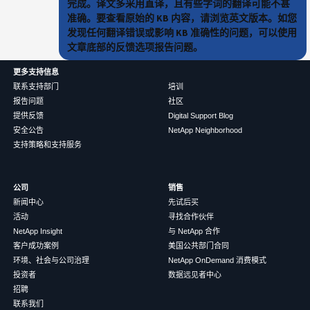
完成。译文多采用直译，且有些字词的翻译可能不甚
准确。要查看原始的 KB 内容，请浏览英文版本。如您
发现任何翻译错误或影响 KB 准确性的问题，可以使用
文章底部的反馈选项报告问题。
更多支持信息
联系支持部门
培训
报告问题
社区
提供反馈
Digital Support Blog
安全公告
NetApp Neighborhood
支持策略和支持服务
公司
销售
新闻中心
先试后买
活动
寻找合作伙伴
NetApp Insight
与 NetApp 合作
客户成功案例
美国公共部门合同
环境、社会与公司治理
NetApp OnDemand 消费模式
投资者
数据远见者中心
招聘
联系我们