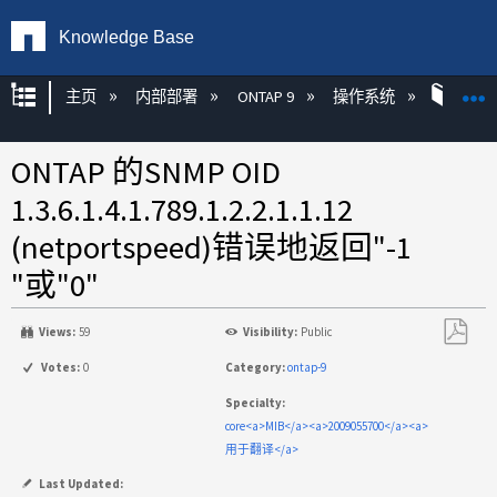
Knowledge Base
扩展/隐缩全局层次
主页
内部部署
ONTAP 9
操作系统
ONT
ONTAP 的SNMP OID
1.3.6.1.4.1.789.1.2.2.1.1.12
(netportspeed)错误地返回"-1
"或"0"
Views:
59
Visibility:
Public
另
Votes:
0
Category:
ontap-9
存
Specialty:
为
core<a>MIB</a><a>2009055700</a><a>
PDF
用于翻译</a>
Last Updated: