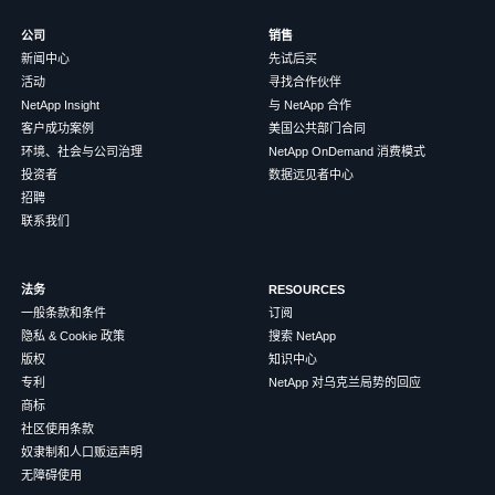
公司
销售
新闻中心
先试后买
活动
寻找合作伙伴
NetApp Insight
与 NetApp 合作
客户成功案例
美国公共部门合同
环境、社会与公司治理
NetApp OnDemand 消费模式
投资者
数据远见者中心
招聘
联系我们
法务
RESOURCES
一般条款和条件
订阅
隐私 & Cookie 政策
搜索 NetApp
版权
知识中心
专利
NetApp 对乌克兰局势的回应
商标
社区使用条款
奴隶制和人口贩运声明
无障碍使用