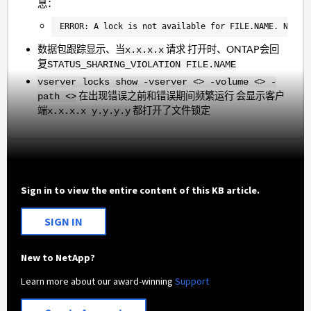
息：
ERROR: A lock is not available for FILE.NAME. NOTE:
数据包跟踪显示、当
请求 打开时、ONTAP会回
x.x.x.x
复
STATUS_SHARING_VIOLATION
FILE.NAME
vserver locks show -vserver <> -volume <> -
在出现错误之前和错误期间频繁运行 会显示客户
path <>
端
都打开了文件锁定
x.x.x.x
y.y.y.y
Sign in to view the entire content of this KB article.
SIGN IN
New to NetApp?
Learn more about our award-winning
Support