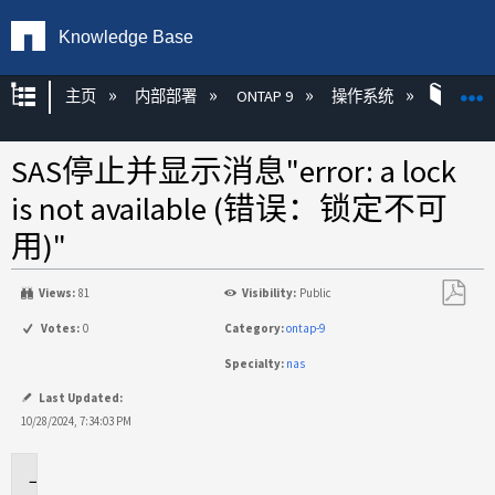
Knowledge Base
扩展/隐缩全局层次
主页
内部部署
ONTAP 9
操作系统
ONT
SAS停止并显示消息"error: a lock
is not available (错误：锁定不可
用)"
Views:
81
Visibility:
Public
另
Votes:
0
Category:
ontap-9
存
Specialty:
nas
为
PDF
Last Updated:
10/28/2024, 7:34:03 PM
适