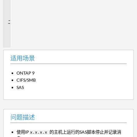
用
场
景
问
题
描
述
适用场景
ONTAP 9
CIFS/SMB
SAS
问题描述
使用IP
的主机上运行的SAS脚本停止并记录消
x.x.x.x