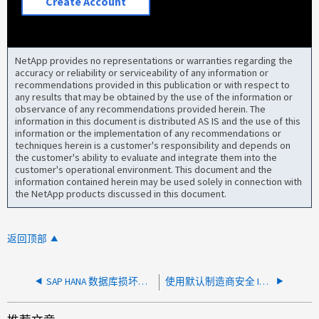
Create Account
NetApp provides no representations or warranties regarding the
accuracy or reliability or serviceability of any information or
recommendations provided in this publication or with respect to
any results that may be obtained by the use of the information or
observance of any recommendations provided herein. The
information in this document is distributed AS IS and the use of this
information or the implementation of any recommendations or
techniques herein is a customer's responsibility and depends on
the customer's ability to evaluate and integrate them into the
customer's operational environment. This document and the
information contained herein may be used solely in connection with
the NetApp products discussed in this document.
返回顶部
SAP HANA 数据库损坏报告在 ONTAP 升级期间 - 未发现存储问题
使用默认制造商安全 ID 时 SED 数据密钥分配失败，出现错误 0xe