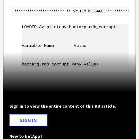
*********************** ** SYSTEM MESSAGES ** ***********
LOADER-A> printenv bootarg.rdb_corrupt
Variable Name Value
-------------------- ----------------------
----------------------------
bootarg.rdb_corrupt <any value>
Sign in to view the entire content of this KB article.
SIGN IN
New to NetApp?