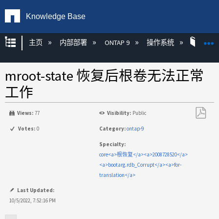
Knowledge Base
扩展/隐缩全局层次
主页
内部部署
ONTAP 9
操作系统
ONT
mroot-state 恢复后根卷无法正常
工作
Views:
77
Visibility:
Public
另
Votes:
0
Category:
ontap-9
存
Specialty:
为
core<a>根恢复</a><a>2008728520</a>
PDF
<a>bootarg.rdb_Corrupt</a><a>for-
translation</a>
Last Updated:
10/5/2022, 7:52:16 PM