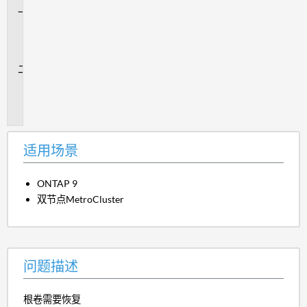
适
用
场
景
问
题
描
述
适用场景
ONTAP 9
双节点MetroCluster
问题描述
根卷需要恢复