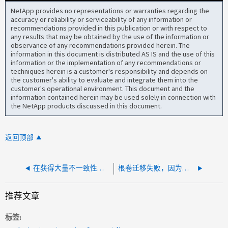
NetApp provides no representations or warranties regarding the
accuracy or reliability or serviceability of any information or
recommendations provided in this publication or with respect to
any results that may be obtained by the use of the information or
observance of any recommendations provided herein. The
information in this document is distributed AS IS and the use of this
information or the implementation of any recommendations or
techniques herein is a customer's responsibility and depends on
the customer's ability to evaluate and integrate them into the
customer's operational environment. This document and the
information contained herein may be used solely in connection with
the NetApp products discussed in this document.
返回顶部
在获得大量不一致性后、根卷已满
根卷迁移失败，因为磁盘上已存在外部根聚合
推荐文章
标签