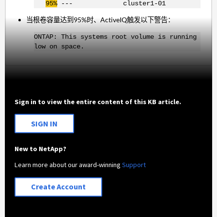
95%
--- cluster1-01
当根卷容量达到95%时、ActiveIQ触发以下警告：
ONTAP: This systems root volume is running
low on space.
Sign in to view the entire content of this KB article.
SIGN IN
New to NetApp?
Learn more about our award-winning
Support
Create Account