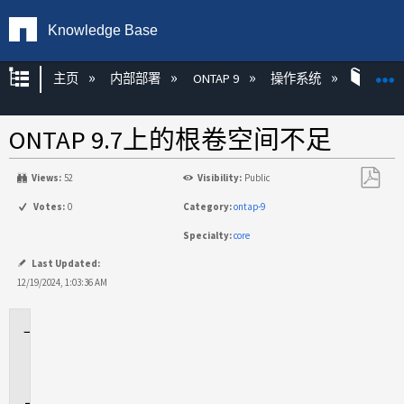
Knowledge Base
扩展/隐缩全局层次
主页
内部部署
ONTAP 9
操作系统
ONT
ONTAP 9.7上的根卷空间不足
Views:
52
Visibility:
Public
另
Votes:
0
Category:
ontap-9
存
Specialty:
core
为
PDF
Last Updated:
12/19/2024, 1:03:36 AM
适
用
场
景