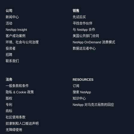
公司
销售
新闻中心
先试后买
活动
寻找合作伙伴
NetApp Insight
与 NetApp 合作
客户成功案例
美国公共部门合同
环境、社会与公司治理
NetApp OnDemand 消费模式
投资者
数据远见者中心
招聘
联系我们
法务
RESOURCES
一般条款和条件
订阅
隐私 & Cookie 政策
搜索 NetApp
版权
知识中心
专利
NetApp 对乌克兰局势的回应
商标
社区使用条款
奴隶制和人口贩运声明
无障碍使用