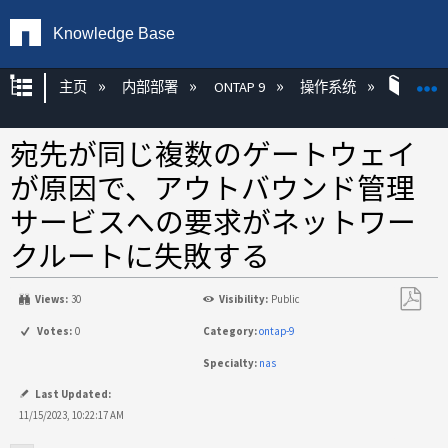
Knowledge Base
扩展/隐缩全局层次
主页
内部部署
ONTAP 9
操作系统
ONT
宛先が同じ複数のゲートウェイ
が原因で、アウトバウンド管理
サービスへの要求がネットワー
クルートに失敗する
Views:
30
Visibility:
Public
另
Votes:
0
Category:
ontap-9
存
Specialty:
nas
为
PDF
Last Updated:
11/15/2023, 10:22:17 AM