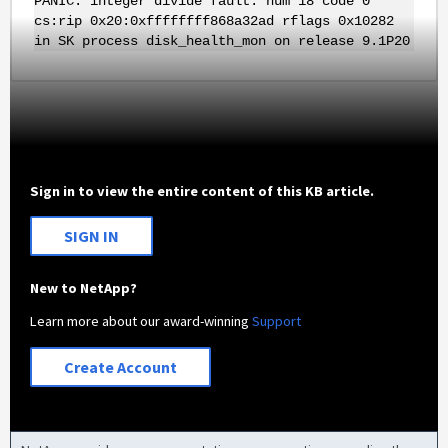
PANIC: integer divide fault: num 18 code 0
cs:rip 0x20:0xffffffff868a32ad rflags 0x10282
in SK process disk_health_mon on release 9.1P20
Sign in to view the entire content of this KB article.
SIGN IN
New to NetApp?
Learn more about our award-winning
Support
Create Account