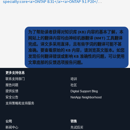
specialty:core<a>ONTAP 8.31</a><a>ONTAP 9.1 P20</a><a>磁盘POH</a>
为了帮助读者获得对知识库 (KB) 内容的基本了解，本
网站上的翻译内容均由神经机器翻译 (NMT) 工具翻译
完成。译文多采用直译，且有些字词的翻译可能不甚
准确。要查看原始的 KB 内容，请浏览英文版本。如您
发现任何翻译错误或影响 KB 准确性的问题，可以使用
文章底部的反馈选项报告问题。
更多支持信息
联系支持部门
培训
报告问题
社区
提供反馈
Digital Support Blog
安全公告
NetApp Neighborhood
支持策略和支持服务
公司
销售
新闻中心
先试后买