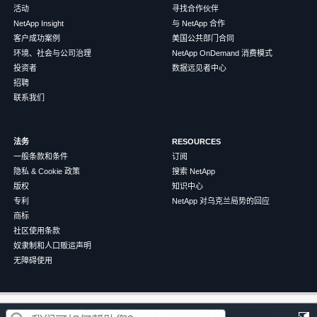
活动
寻找合作伙伴
NetApp Insight
与 NetApp 合作
客户成功案例
美国公共部门合同
环境、社会与公司治理
NetApp OnDemand 消费模式
投资者
数据远见者中心
招聘
联系我们
法务
RESOURCES
一般条款和条件
订阅
隐私 & Cookie 政策
搜索 NetApp
版权
知识中心
专利
NetApp 对乌克兰局势的回应
商标
社区使用条款
奴隶制和人口贩运声明
无障碍使用
这篇文章对您有帮助吗？
©
2026
NetApp
中文（简体）
条款和条件
隐私政策