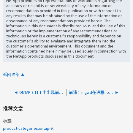
NetApp provides no representations or warranties regarding the
accuracy or reliability or serviceability of any information or
recommendations provided in this publication or with respect to
any results that may be obtained by the use of the information or
observance of any recommendations provided herein. The
information in this document is distributed AS IS and the use of this
information or the implementation of any recommendations or
techniques herein is a customer's responsibility and depends on
the customer's ability to evaluate and integrate them into the
customer's operational environment. This document and the
information contained herein may be used solely in connection with
the NetApp products discussed in this document.
返回顶部
ONTAP 9.11.1 中出现崩溃，decompress_thread 中断言失败
崩溃：mgwd在进程nodewdogg中无响应
推荐文章
标签
product-categories:ontap-9