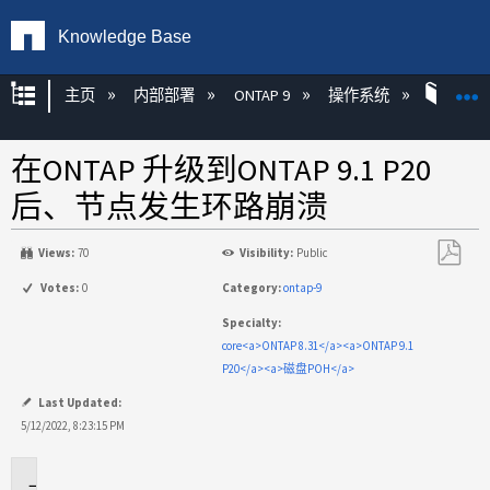
Knowledge Base
扩展/隐缩全局层次
主页
内部部署
ONTAP 9
操作系统
ONT
在ONTAP 升级到ONTAP 9.1 P20
后、节点发生环路崩溃
Views:
70
Visibility:
Public
另
Votes:
0
Category:
ontap-9
存
Specialty:
为
core<a>ONTAP 8.31</a><a>ONTAP 9.1
PDF
P20</a><a>磁盘POH</a>
Last Updated:
5/12/2022, 8:23:15 PM
适