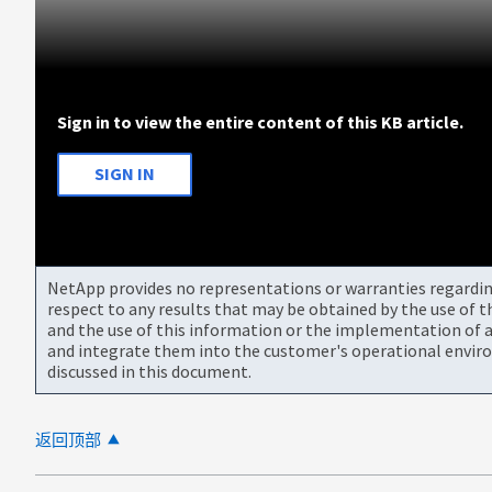
Sign in to view the entire content of this KB article.
SIGN IN
NetApp provides no representations or warranties regarding 
respect to any results that may be obtained by the use of 
and the use of this information or the implementation of a
and integrate them into the customer's operational envir
discussed in this document.
返回顶部