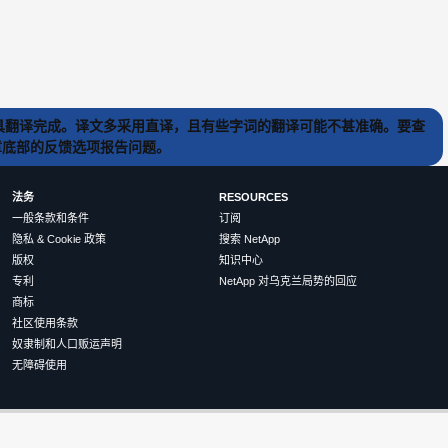
) 工具翻译完成。译文多采用直译，且有些字词的翻译可能不甚准确。要查
文章底部的反馈选项报告问题。
法务
RESOURCES
一般条款和条件
订阅
隐私 & Cookie 政策
搜索 NetApp
版权
知识中心
专利
NetApp 对乌克兰局势的回应
商标
社区使用条款
奴隶制和人口贩运声明
无障碍使用