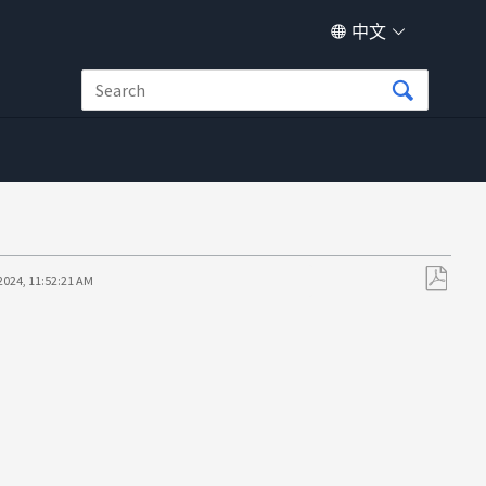
中文
2024, 11:52:21 AM
另
存
为
PDF