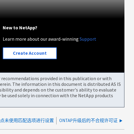
New to NetApp?
Learn more about our award-winning
Support
Create Account
or recommendations provided in this publication or with
rein. The information in this document is distributed AS IS
bility and depends on the customer's ability to evaluate
be used solely in connection with the NetApp products
的节点未使用匹配选项进行设置
ONTAP升级后的不合规许可证