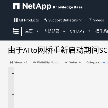
Knowledge Base
All Products
Support Bulletins
Videos
扩展/隐缩全局层次
主页
内部部署
ONTAP 9
操作系
由于ATto网桥重新启动期间S
Views:
45
Visibility:
Public
Votes:
0
Category:
metro
适
用
场
景
问
题
描