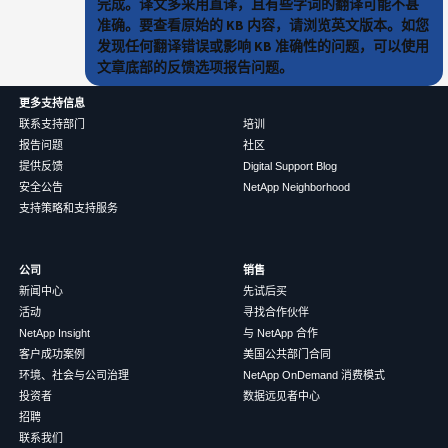
完成。译文多采用直译，且有些字词的翻译可能不甚
准确。要查看原始的 KB 内容，请浏览英文版本。如您
发现任何翻译错误或影响 KB 准确性的问题，可以使用
文章底部的反馈选项报告问题。
更多支持信息
联系支持部门
培训
报告问题
社区
提供反馈
Digital Support Blog
安全公告
NetApp Neighborhood
支持策略和支持服务
公司
销售
新闻中心
先试后买
活动
寻找合作伙伴
NetApp Insight
与 NetApp 合作
客户成功案例
美国公共部门合同
环境、社会与公司治理
NetApp OnDemand 消费模式
投资者
数据远见者中心
招聘
联系我们