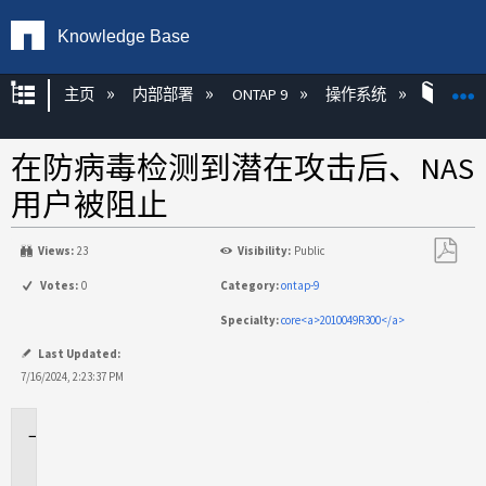
Knowledge Base
扩展/隐缩全局层次
主页
内部部署
ONTAP 9
操作系统
ONT
在防病毒检测到潜在攻击后、NAS
用户被阻止
Views:
23
Visibility:
Public
另
Votes:
0
Category:
ontap-9
存
Specialty:
core<a>2010049R300</a>
为
PDF
Last Updated:
7/16/2024, 2:23:37 PM
适
用
场