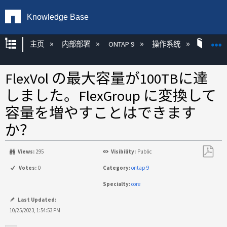
Knowledge Base
扩展/隐缩全局层次
主页
内部部署
ONTAP 9
操作系统
ONT
FlexVol の最大容量が100TBに達
しました。FlexGroup に変換して
容量を増やすことはできます
か？
Views:
295
Visibility:
Public
另
Votes:
0
Category:
ontap-9
存
Specialty:
core
为
PDF
Last Updated:
10/25/2023, 1:54:53 PM