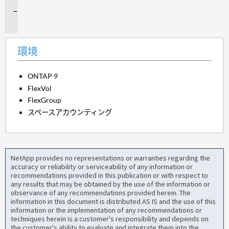
環
境
環境
ONTAP 9
FlexVol
FlexGroup
スペースアカウンティング
NetApp provides no representations or warranties regarding the
accuracy or reliability or serviceability of any information or
recommendations provided in this publication or with respect to
any results that may be obtained by the use of the information or
observance of any recommendations provided herein. The
information in this document is distributed AS IS and the use of this
information or the implementation of any recommendations or
techniques herein is a customer's responsibility and depends on
the customer's ability to evaluate and integrate them into the