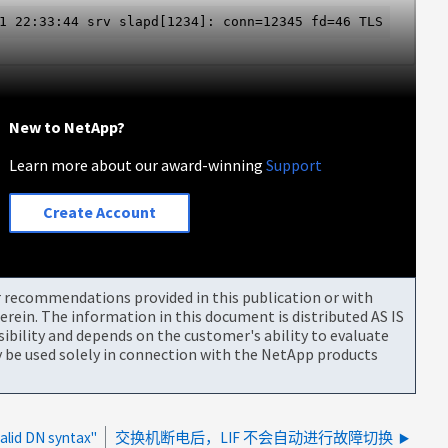
1 22:33:44 srv slapd[1234]: conn=12345 fd=46 TLS establi
New to NetApp?
Learn more about our award-winning
Support
Create Account
or recommendations provided in this publication or with
rein. The information in this document is distributed AS IS
bility and depends on the customer's ability to evaluate
be used solely in connection with the NetApp products
d DN syntax"
交换机断电后，LIF 不会自动进行故障切换