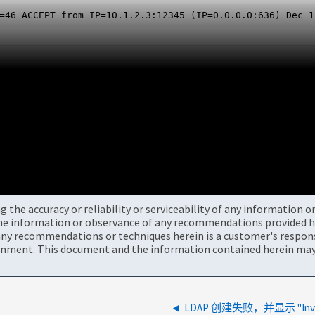
=46 ACCEPT from IP=10.1.2.3:12345 (IP=0.0.0.0:636)
Dec 1
the accuracy or reliability or serviceability of any information 
the information or observance of any recommendations provided he
ny recommendations or techniques herein is a customer's responsi
onment. This document and the information contained herein may 
LDAP 创建失败，并显示 "Invali