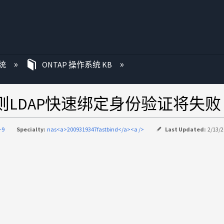
统
ONTAP 操作系统 KB
则LDAP快速绑定身份验证将失败
-9
Specialty:
nas<a>2009319347fastbind</a><a />
Last Updated:
2/13/2