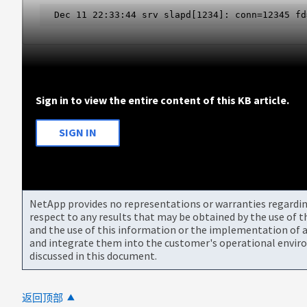
Dec 11 22:33:44 srv slapd[1234]: conn=12345 fd
Sign in to view the entire content of this KB article.
SIGN IN
NetApp provides no representations or warranties regarding 
respect to any results that may be obtained by the use of 
and the use of this information or the implementation of a
and integrate them into the customer's operational envir
discussed in this document.
返回顶部