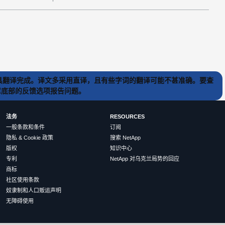
) 工具翻译完成。译文多采用直译，且有些字词的翻译可能不甚准确。要查
文章底部的反馈选项报告问题。
法务
RESOURCES
一般条款和条件
订阅
隐私 & Cookie 政策
搜索 NetApp
版权
知识中心
专利
NetApp 对乌克兰局势的回应
商标
社区使用条款
奴隶制和人口贩运声明
无障碍使用