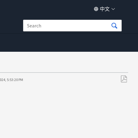
中文
024, 5:53:20 PM
另
存
为
PDF