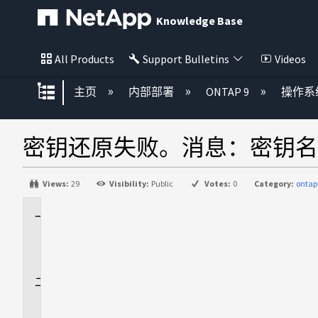
Knowledge Base
All Products
Support Bulletins
Videos
扩展/隐缩全局层次
主页
内部部署
ONTAP 9
操作系
密钥还原失败。消息：密钥名
Views:
29
Visibility:
Public
Votes:
0
Category:
ontap
适
用
场
景
问
题
描