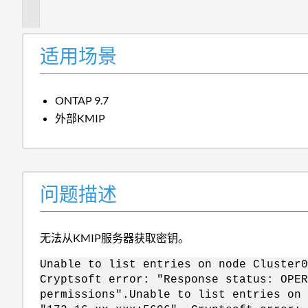
述
适用场景
ONTAP 9.7
外部KMIP
问题描述
无法从KMIP服务器获取密钥。
Unable to list entries on node Cluster0
Cryptsoft error: "Response status: OPER
permissions".Unable to list entries on 