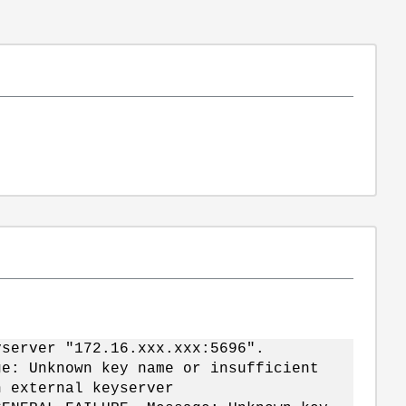
yserver "172.16.xxx.xxx:5696".
ge: Unknown key name or insufficient
n external keyserver