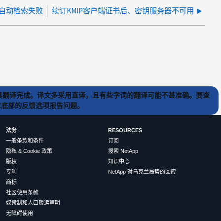
钥自动检索失败
续订KMIP客户端证书后、密钥服务器不可用
) 工具翻译完成。译文多采用直译，且有些字词的翻译可能不甚准确。要查
文章底部的反馈选项报告问题。
法务
RESOURCES
一般条款和条件
订阅
隐私 & Cookie 政策
搜索 NetApp
版权
知识中心
专利
NetApp 对乌克兰局势的回应
商标
社区使用条款
奴隶制和人口贩运声明
无障碍使用