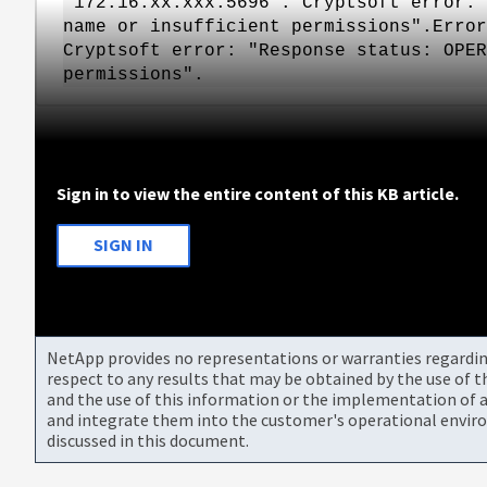
"172.16.xx.xxx:5696". Cryptsoft error: 
name or insufficient permissions".Error
Cryptsoft error: "Response status: OPER
permissions".
Sign in to view the entire content of this KB article.
SIGN IN
NetApp provides no representations or warranties regarding 
respect to any results that may be obtained by the use of 
and the use of this information or the implementation of a
and integrate them into the customer's operational envir
discussed in this document.