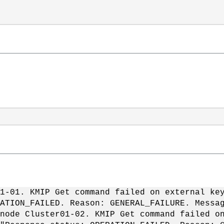
1-01. KMIP Get command failed on external ke
ATION_FAILED. Reason: GENERAL_FAILURE. Messa
node Cluster01-02. KMIP Get command failed o