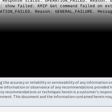
"Response status: OPERATION_FAILED. Reason: 
: show failed: KMIP Get command failed on ex
ATION_FAILED. Reason: GENERAL_FAILURE. Messa
the accuracy or reliability or serviceability of any information 
the information or observance of any recommendations provided he
ny recommendations or techniques herein is a customer's responsi
onment. This document and the information contained herein may 