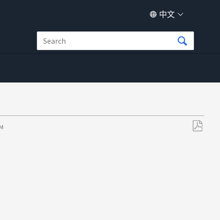
中文
AM
另
存
为
PDF