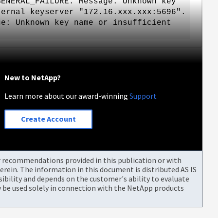
GENERAL_FAILURE. Message: Unknown key
ternal keyserver "172.16.xxx.xxx:5696".
ge: Unknown key name or insufficient
New to NetApp?
Learn more about our award-winning
Support
Create Account
or recommendations provided in this publication or with
rein. The information in this document is distributed AS IS
bility and depends on the customer's ability to evaluate
be used solely in connection with the NetApp products