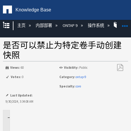
Knowledge Base
扩展/隐缩全局层次
主页
内部部署
ONTAP 9
操作系统
ONT
是否可以禁止为特定卷手动创建
快照
Views:
60
Visibility:
Public
另
Votes:
0
Category:
ontap-9
存
Specialty:
core
为
PDF
Last Updated:
9/30/2024, 3:34:08 AM
适
用
场