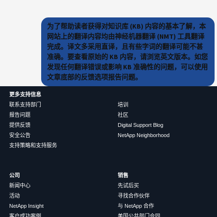
为了帮助读者获得对知识库 (KB) 内容的基本了解，本
网站上的翻译内容均由神经机器翻译 (NMT) 工具翻译
完成。译文多采用直译，且有些字词的翻译可能不甚
准确。要查看原始的 KB 内容，请浏览英文版本。如您
发现任何翻译错误或影响 KB 准确性的问题，可以使用
文章底部的反馈选项报告问题。
更多支持信息
联系支持部门
培训
报告问题
社区
提供反馈
Digital Support Blog
安全公告
NetApp Neighborhood
支持策略和支持服务
公司
销售
新闻中心
先试后买
活动
寻找合作伙伴
NetApp Insight
与 NetApp 合作
客户成功案例
美国公共部门合同