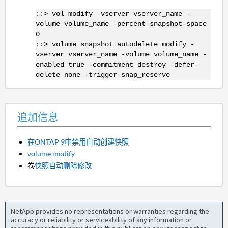
::> vol modify -vserver vserver_name -
volume volume_name -percent-snapshot-space
0
::> volume snapshot autodelete modify -
vserver vserver_name -volume volume_name -
enabled true -commitment destroy -defer-
delete none -trigger snap_reserve
追加信息
在ONTAP 9中禁用自动创建快照
volume modify
卷
快照自动删除修改
NetApp provides no representations or warranties regarding the
accuracy or reliability or serviceability of any information or