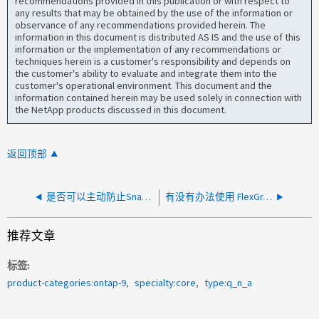
recommendations provided in this publication or with respect to
any results that may be obtained by the use of the information or
observance of any recommendations provided herein. The
information in this document is distributed AS IS and the use of this
information or the implementation of any recommendations or
techniques herein is a customer's responsibility and depends on
the customer's ability to evaluate and integrate them into the
customer's operational environment. This document and the
information contained herein may be used solely in connection with
the NetApp products discussed in this document.
返回顶部
是否可以主动防止Snapshot副本填充卷的活动区域并填充磁盘？
有没有办法使用 FlexGroup 将写入重定向到另一个组成部分？
推荐文章
标签
product-categories:ontap-9
specialty:core
type:q_n_a