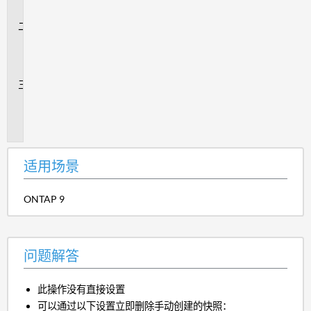
景
问
题
解
答
追
加
信
息
适用场景
ONTAP 9
问题解答
此操作没有直接设置
可以通过以下设置立即删除手动创建的快照：