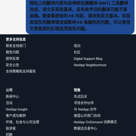
网站上的翻译内容均由神经机器翻译 (NMT) 工具翻译
完成。译文多采用直译，且有些字词的翻译可能不甚
准确。要查看原始的 KB 内容，请浏览英文版本。如您
发现任何翻译错误或影响 KB 准确性的问题，可以使用
文章底部的反馈选项报告问题。
更多支持信息
联系支持部门
培训
报告问题
社区
提供反馈
Digital Support Blog
安全公告
NetApp Neighborhood
支持策略和支持服务
公司
销售
新闻中心
先试后买
活动
寻找合作伙伴
NetApp Insight
与 NetApp 合作
客户成功案例
美国公共部门合同
环境、社会与公司治理
NetApp OnDemand 消费模式
投资者
数据远见者中心
招聘