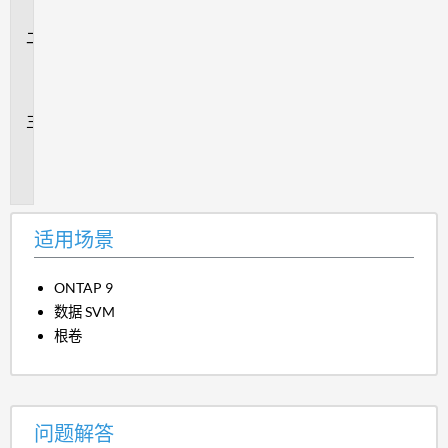
景
问
题
解
答
追
加
信
息
适用场景
ONTAP 9
数据 SVM
根卷
问题解答