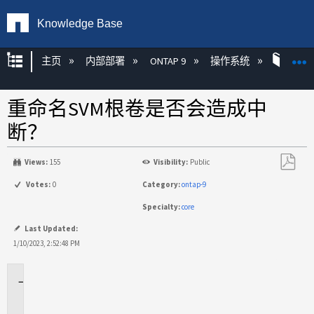
Knowledge Base
扩展/隐缩全局层次
主页
内部部署
ONTAP 9
操作系统
ONT
重命名SVM根卷是否会造成中
断？
Views:
155
Visibility:
Public
另
Votes:
0
Category:
ontap-9
存
Specialty:
core
为
PDF
Last Updated:
1/10/2023, 2:52:48 PM
适
用
场