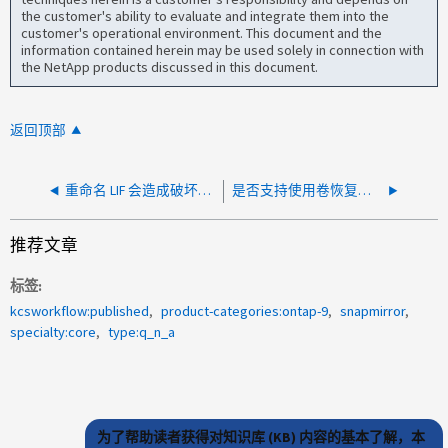
the customer's ability to evaluate and integrate them into the
customer's operational environment. This document and the
information contained herein may be used solely in connection with
the NetApp products discussed in this document.
返回顶部
重命名 LIF 会造成破坏吗？
是否支持使用卷恢复队列还原已删除的克隆？
推荐文章
标签
kcsworkflow:published
product-categories:ontap-9
snapmirror
specialty:core
type:q_n_a
为了帮助读者获得对知识库 (KB) 内容的基本了解，本