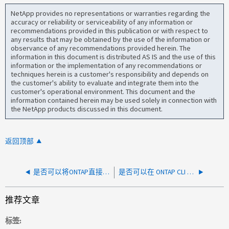
NetApp provides no representations or warranties regarding the
accuracy or reliability or serviceability of any information or
recommendations provided in this publication or with respect to
any results that may be obtained by the use of the information or
observance of any recommendations provided herein. The
information in this document is distributed AS IS and the use of this
information or the implementation of any recommendations or
techniques herein is a customer's responsibility and depends on
the customer's ability to evaluate and integrate them into the
customer's operational environment. This document and the
information contained herein may be used solely in connection with
the NetApp products discussed in this document.
返回顶部
是否可以将ONTAP直接升级到同一版本的最新修补程序？
是否可以在 ONTAP CLI 上使用 Azure Entra ID MFA 身份验证进行 SSH 身份验证？
推荐文章
标签