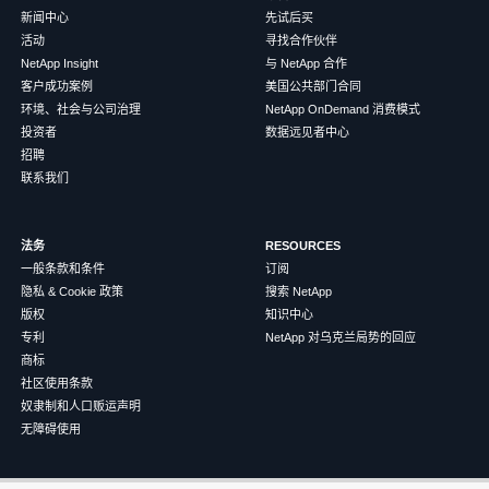
新闻中心
先试后买
活动
寻找合作伙伴
NetApp Insight
与 NetApp 合作
客户成功案例
美国公共部门合同
环境、社会与公司治理
NetApp OnDemand 消费模式
投资者
数据远见者中心
招聘
联系我们
法务
RESOURCES
一般条款和条件
订阅
隐私 & Cookie 政策
搜索 NetApp
版权
知识中心
专利
NetApp 对乌克兰局势的回应
商标
社区使用条款
奴隶制和人口贩运声明
无障碍使用