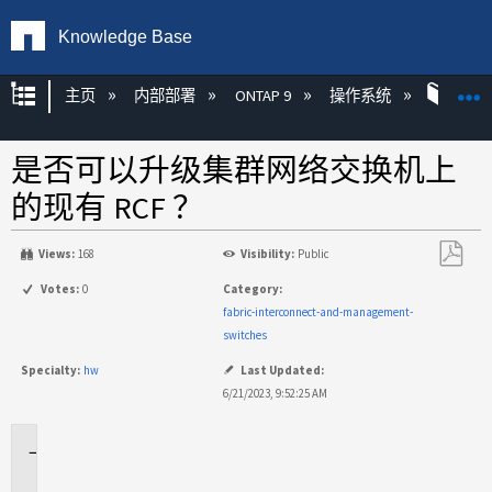
Knowledge Base
扩展/隐缩全局层次
主页
内部部署
ONTAP 9
操作系统
ONT
是否可以升级集群网络交换机上
的现有 RCF ？
Views:
168
Visibility:
Public
另
Votes:
0
Category:
存
fabric-interconnect-and-management-
为
switches
PDF
Specialty:
hw
Last Updated:
6/21/2023, 9:52:25 AM
适
用