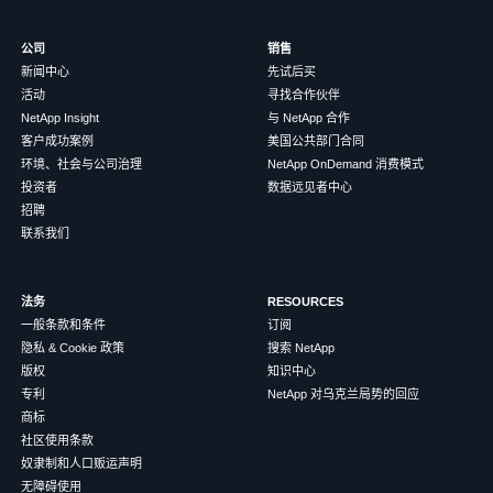
公司
销售
新闻中心
先试后买
活动
寻找合作伙伴
NetApp Insight
与 NetApp 合作
客户成功案例
美国公共部门合同
环境、社会与公司治理
NetApp OnDemand 消费模式
投资者
数据远见者中心
招聘
联系我们
法务
RESOURCES
一般条款和条件
订阅
隐私 & Cookie 政策
搜索 NetApp
版权
知识中心
专利
NetApp 对乌克兰局势的回应
商标
社区使用条款
奴隶制和人口贩运声明
无障碍使用