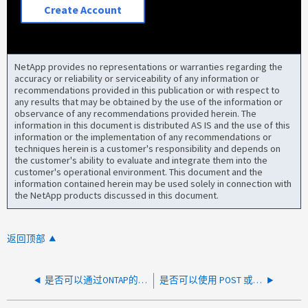
Create Account
NetApp provides no representations or warranties regarding the
accuracy or reliability or serviceability of any information or
recommendations provided in this publication or with respect to
any results that may be obtained by the use of the information or
observance of any recommendations provided herein. The
information in this document is distributed AS IS and the use of this
information or the implementation of any recommendations or
techniques herein is a customer's responsibility and depends on
the customer's ability to evaluate and integrate them into the
customer's operational environment. This document and the
information contained herein may be used solely in connection with
the NetApp products discussed in this document.
返回顶部
是否可以通过ONTAP的配额配置设置文件大小上限？
是否可以使用 POST 或 PATCH 到 /network/ip/interfaces 来指定 LIF 的故障转移组？