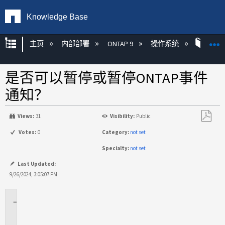
Knowledge Base
扩展/隐缩全局层次
主页
内部部署
ONTAP 9
操作系统
ONT
是否可以暂停或暂停ONTAP事件
通知？
Views:
31
Visibility:
Public
另
Votes:
0
Category:
not set
存
Specialty:
not set
为
PDF
Last Updated:
9/26/2024, 3:05:07 PM
适
用
场