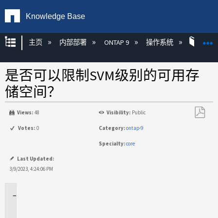
Knowledge Base
扩展/隐缩全局层次
主页
内部部署
ONTAP 9
操作系统
ONT
是否可以限制SVM级别的可用存
储空间？
Views:
48
Visibility:
Public
另
Votes:
0
Category:
ontap-9
存
Specialty:
core
为
PDF
Last Updated:
3/9/2023, 4:24:06 PM
适
用
场