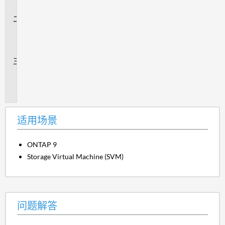
景
问
题
解
答
追
加
信
息
适用场景
ONTAP 9
Storage Virtual Machine (SVM)
问题解答