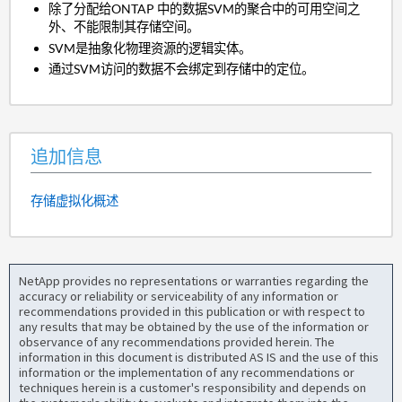
除了分配给ONTAP 中的数据SVM的聚合中的可用空间之
外、不能限制其存储空间。
SVM是抽象化物理资源的逻辑实体。
通过SVM访问的数据不会绑定到存储中的定位。
追加信息
存储虚拟化概述
NetApp provides no representations or warranties regarding the
accuracy or reliability or serviceability of any information or
recommendations provided in this publication or with respect to
any results that may be obtained by the use of the information or
observance of any recommendations provided herein. The
information in this document is distributed AS IS and the use of this
information or the implementation of any recommendations or
techniques herein is a customer's responsibility and depends on