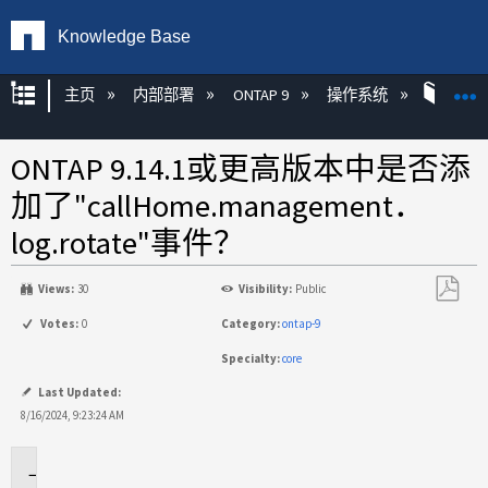
Knowledge Base
扩展/隐缩全局层次
主页
内部部署
ONTAP 9
操作系统
ONT
ONTAP 9.14.1或更高版本中是否添
加了"callHome.management．
log.rotate"事件？
Views:
30
Visibility:
Public
另
Votes:
0
Category:
ontap-9
存
Specialty:
core
为
PDF
Last Updated:
8/16/2024, 9:23:24 AM
适