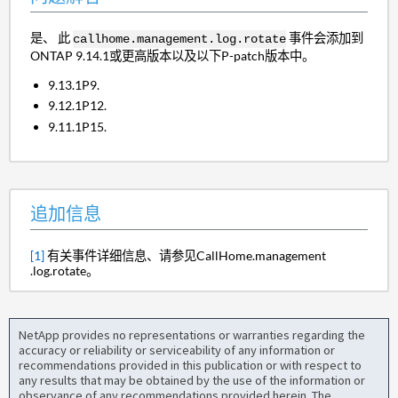
是、 此
事件会添加到
callhome.management.log.rotate
ONTAP 9.14.1或更高版本以及以下P-patch版本中。
9.13.1P9.
9.12.1P12.
9.11.1P15.
追加信息
[1]
有关事件详细信息、请参见CallHome.management
.log.rotate。
NetApp provides no representations or warranties regarding the
accuracy or reliability or serviceability of any information or
recommendations provided in this publication or with respect to
any results that may be obtained by the use of the information or
observance of any recommendations provided herein. The