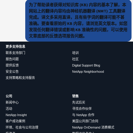
为了帮助读者获得对知识库 (KB) 内容的基本了解，本
网站上的翻译内容均由神经机器翻译 (NMT) 工具翻译
完成。译文多采用直译，且有些字词的翻译可能不甚
准确。要查看原始的 KB 内容，请浏览英文版本。如您
发现任何翻译错误或影响 KB 准确性的问题，可以使用
文章底部的反馈选项报告问题。
更多支持信息
联系支持部门
培训
报告问题
社区
提供反馈
Digital Support Blog
安全公告
NetApp Neighborhood
支持策略和支持服务
公司
销售
新闻中心
先试后买
活动
寻找合作伙伴
NetApp Insight
与 NetApp 合作
客户成功案例
美国公共部门合同
环境、社会与公司治理
NetApp OnDemand 消费模式