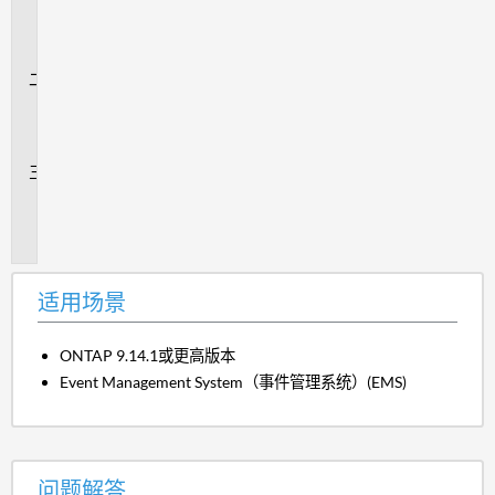
用
场
景
问
题
解
答
追
加
信
息
适用场景
ONTAP 9.14.1或更高版本
Event Management System（事件管理系统）(EMS)
问题解答