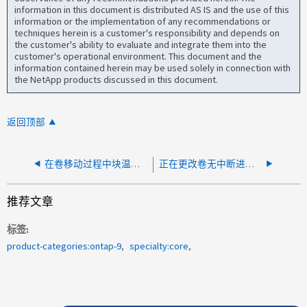
information in this document is distributed AS IS and the use of this
information or the implementation of any recommendations or
techniques herein is a customer's responsibility and depends on
the customer's ability to evaluate and integrate them into the
customer's operational environment. This document and the
information contained herein may be used solely in connection with
the NetApp products discussed in this document.
返回顶部
在卷移动过程中块温度是否持久？
正在更改卷无中断进程的预留分值
推荐文章
标签
product-categories:ontap-9
specialty:core