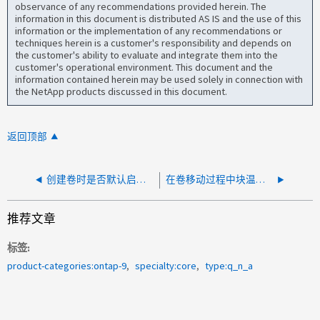
observance of any recommendations provided herein. The
information in this document is distributed AS IS and the use of this
information or the implementation of any recommendations or
techniques herein is a customer's responsibility and depends on
the customer's ability to evaluate and integrate them into the
customer's operational environment. This document and the
information contained herein may be used solely in connection with
the NetApp products discussed in this document.
返回顶部
创建卷时是否默认启用Snapshot自动删除？
在卷移动过程中块温度是否持久？
推荐文章
标签
product-categories:ontap-9
specialty:core
type:q_n_a