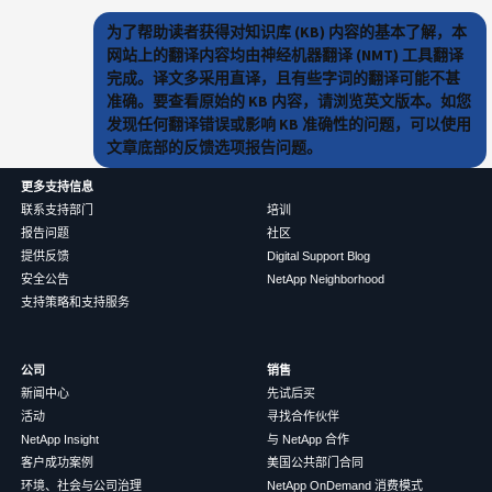
为了帮助读者获得对知识库 (KB) 内容的基本了解，本
网站上的翻译内容均由神经机器翻译 (NMT) 工具翻译
完成。译文多采用直译，且有些字词的翻译可能不甚
准确。要查看原始的 KB 内容，请浏览英文版本。如您
发现任何翻译错误或影响 KB 准确性的问题，可以使用
文章底部的反馈选项报告问题。
更多支持信息
联系支持部门
培训
报告问题
社区
提供反馈
Digital Support Blog
安全公告
NetApp Neighborhood
支持策略和支持服务
公司
销售
新闻中心
先试后买
活动
寻找合作伙伴
NetApp Insight
与 NetApp 合作
客户成功案例
美国公共部门合同
环境、社会与公司治理
NetApp OnDemand 消费模式