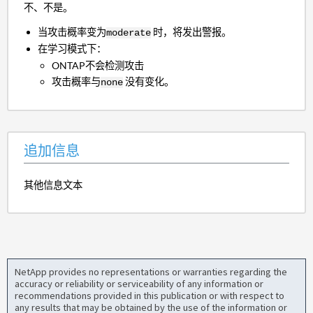
不、不是。
当攻击概率变为
时，将发出警报。
moderate
在学习模式下：
ONTAP不会检测攻击
攻击概率与
没有变化。
none
追加信息
其他信息文本
NetApp provides no representations or warranties regarding the
accuracy or reliability or serviceability of any information or
recommendations provided in this publication or with respect to
any results that may be obtained by the use of the information or