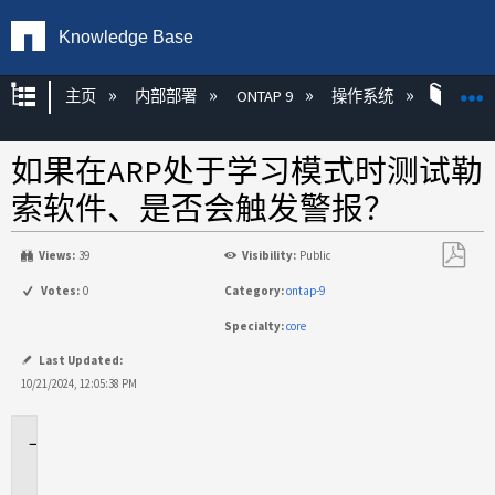
Knowledge Base
扩展/隐缩全局层次
主页
内部部署
ONTAP 9
操作系统
ONT
如果在ARP处于学习模式时测试勒
索软件、是否会触发警报？
Views:
39
Visibility:
Public
另
Votes:
0
Category:
ontap-9
存
Specialty:
core
为
PDF
Last Updated:
10/21/2024, 12:05:38 PM
适
用
场