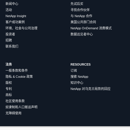
新闻中心
先试后买
活动
寻找合作伙伴
NetApp Insight
与 NetApp 合作
客户成功案例
美国公共部门合同
环境、社会与公司治理
NetApp OnDemand 消费模式
投资者
数据远见者中心
招聘
联系我们
法务
RESOURCES
一般条款和条件
订阅
隐私 & Cookie 政策
搜索 NetApp
版权
知识中心
专利
NetApp 对乌克兰局势的回应
商标
社区使用条款
奴隶制和人口贩运声明
无障碍使用