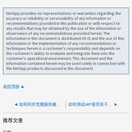
NetApp provides no representations or warranties regarding the
accuracy or reliability or serviceability of any information or
recommendations provided in this publication or with respect to
any results that may be obtained by the use of the information or
observance of any recommendations provided herein. The
information in this document is distributed AS IS and the use of this
information or the implementation of any recommendations or
techniques herein is a customer's responsibility and depends on
the customer's ability to evaluate and integrate them into the
customer's operational environment. This document and the
information contained herein may be used solely in connection with
the NetApp products discussed in this document.
返回顶部
如何同步克隆服务器的外部密钥缓存
如何测试ARP是否处于活动状态并正常工作
推荐文章