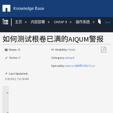
Knowledge Base
扩展/隐缩全局层次
主页
内部部署
ONTAP 9
操作系统
ONT
如何测试根卷已满的AIQUM警报
Views:
62
Visibility:
Public
另
Votes:
0
Category:
ontap-9
存
Specialty:
core<a>2009年474217</a>
为
PDF
Last Updated:
3/30/2023, 7:22:50 AM
适
用
场
景