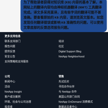
为了帮助读者获得对知识库 (KB) 内容的基本了解，本
网站上的翻译内容均由神经机器翻译 (NMT) 工具翻译
完成。译文多采用直译，且有些字词的翻译可能不甚
准确。要查看原始的 KB 内容，请浏览英文版本。如您
发现任何翻译错误或影响 KB 准确性的问题，可以使用
文章底部的反馈选项报告问题。
更多支持信息
联系支持部门
培训
报告问题
社区
提供反馈
Digital Support Blog
安全公告
NetApp Neighborhood
支持策略和支持服务
公司
销售
新闻中心
先试后买
活动
寻找合作伙伴
NetApp Insight
与 NetApp 合作
客户成功案例
美国公共部门合同
环境、社会与公司治理
NetApp OnDemand 消费模式
投资者
数据远见者中心