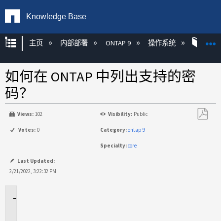
Knowledge Base
扩展/隐缩全局层次
主页
内部部署
ONTAP 9
操作系统
ONT
如何在 ONTAP 中列出支持的密
码？
Views:
102
Visibility:
Public
另
Votes:
0
Category:
ontap-9
存
Specialty:
core
为
PDF
Last Updated:
2/21/2022, 3:22:32 PM
适
用
场