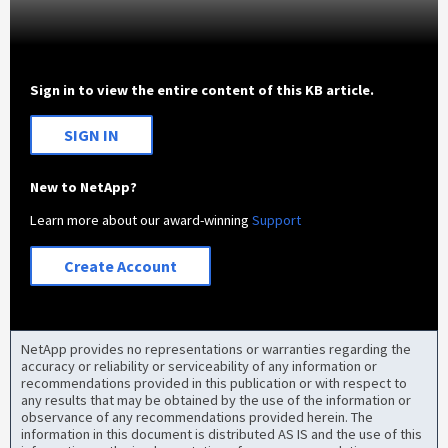
Sign in to view the entire content of this KB article.
SIGN IN
New to NetApp?
Learn more about our award-winning
Support
Create Account
NetApp provides no representations or warranties regarding the
accuracy or reliability or serviceability of any information or
recommendations provided in this publication or with respect to
any results that may be obtained by the use of the information or
observance of any recommendations provided herein. The
information in this document is distributed AS IS and the use of this