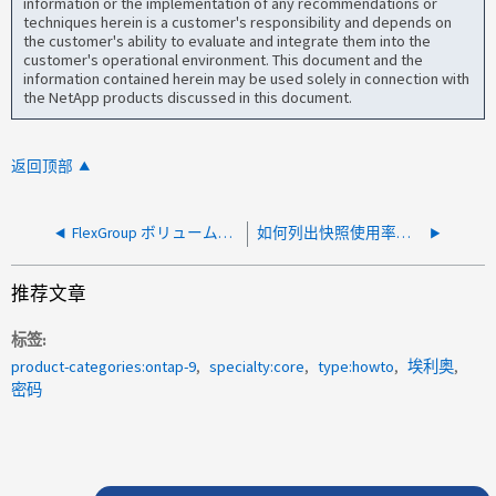
information or the implementation of any recommendations or
techniques herein is a customer's responsibility and depends on
the customer's ability to evaluate and integrate them into the
customer's operational environment. This document and the
information contained herein may be used solely in connection with
the NetApp products discussed in this document.
返回顶部
FlexGroup ボリュームコンスティチュエントをリストする方法
如何列出快照使用率超过X%的卷？
推荐文章
标签
product-categories:ontap-9
specialty:core
type:howto
埃利奥
密码