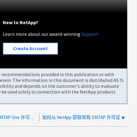
New to NetApp?
Learn more about our award-winning
Support
Create Account
or recommendations provided in this publication or with
rein. The information in this document is distributed AS IS
bility and depends on the customer's ability to evaluate
be used solely in connection with the NetApp products
当系统有 28 个字符密钥时，如何获取 ONTAP One 许可证？
如何从 NetApp 获取现有 ONTAP 许可证