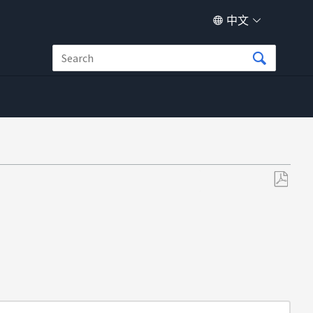
中文
另
存
为
PDF