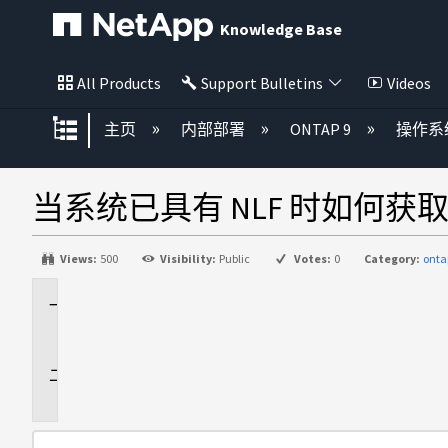
Knowledge Base
All Products
Support Bulletins
Videos
扩展/隐缩全局层次
主页
内部部署
ONTAP 9
操作系
当系统已具有 NLF 时如何获取 O
Views:
500
Visibility:
Public
Votes:
0
Category:
onta
适
用
于
说
明