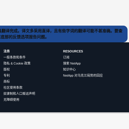
) 工具翻译完成。译文多采用直译，且有些字词的翻译可能不甚准确。要查
文章底部的反馈选项报告问题。
法务
RESOURCES
一般条款和条件
订阅
隐私 & Cookie 政策
搜索 NetApp
版权
知识中心
专利
NetApp 对乌克兰局势的回应
商标
社区使用条款
奴隶制和人口贩运声明
无障碍使用