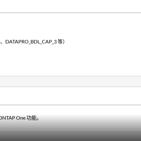
DATAPRO_BDL_CAP_3 等）
TAP One 功能。