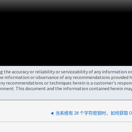
the accuracy or reliability or serviceability of any information 
the information or observance of any recommendations provided he
ny recommendations or techniques herein is a customer's responsi
onment. This document and the information contained herein may 