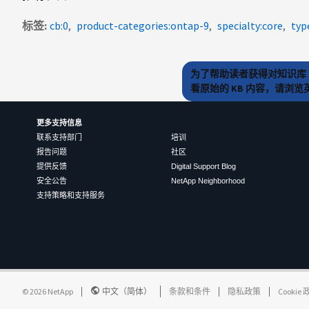
标签
cb:0
product-categories:ontap-9
specialty:core
typ
为了帮助读者获得对知识库 
看原始的 KB 内容，请浏
更多支持信息
联系支持部门
培训
报告问题
社区
提供反馈
Digital Support Blog
安全公告
NetApp Neighborhood
支持策略和支持服务
©
2026
NetApp
中文（简体）
条款和条件
隐私政策
Cookie