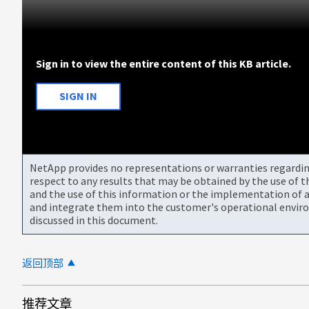
Sign in to view the entire content of this KB article.
SIGN IN
NetApp provides no representations or warranties regarding 
respect to any results that may be obtained by the use of 
and the use of this information or the implementation of a
and integrate them into the customer's operational envir
discussed in this document.
返回顶部
推荐文章