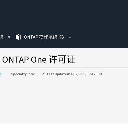
统
ONTAP 操作系统 KB
NTAP One 许可证
p-9
Specialty:
core
Last Updated:
6/12/2026, 3:34:28 PM