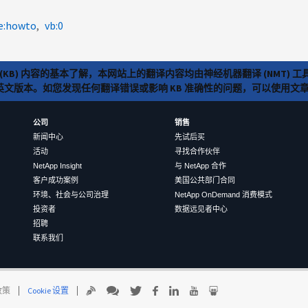
e:howto
vb:0
(KB) 内容的基本了解，本网站上的翻译内容均由神经机器翻译 (NMT
览英文版本。如您发现任何翻译错误或影响 KB 准确性的问题，可以使用
公司
销售
新闻中心
先试后买
活动
寻找合作伙伴
NetApp Insight
与 NetApp 合作
客户成功案例
美国公共部门合同
环境、社会与公司治理
NetApp OnDemand 消费模式
投资者
数据远见者中心
招聘
联系我们
 政策
Cookie 设置