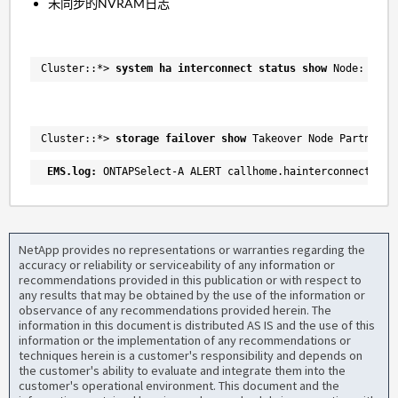
未同步的NVRAM日志
Cluster::*> 
system ha interconnect status show
 Node: Clus
Cluster::*> 
storage failover show
 Takeover Node Partner P
EMS.log:
 ONTAPSelect-A ALERT callhome.hainterconnect.dow
NetApp provides no representations or warranties regarding the
accuracy or reliability or serviceability of any information or
recommendations provided in this publication or with respect to
any results that may be obtained by the use of the information or
observance of any recommendations provided herein. The
information in this document is distributed AS IS and the use of this
information or the implementation of any recommendations or
techniques herein is a customer's responsibility and depends on
the customer's ability to evaluate and integrate them into the
customer's operational environment. This document and the