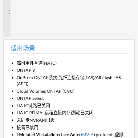
景
问
题
描
述
适用场景
高可用性互连(HA IC)
ONTAP 9
OnPrem ONTAP系统(光纤连接存储(FAS)/All Flash FAS
(AFF))
Cloud Volumes ONTAP (CVO)
ONTAP Select
HA IC链路已关闭
HA IC RDMA (远程直接内存访问)已关闭
未同步NVRAM日志
接管已禁用
E
M
ulated
VI rtulal
I
nterface
A
dter
(MVIA
) protocol (虚拟