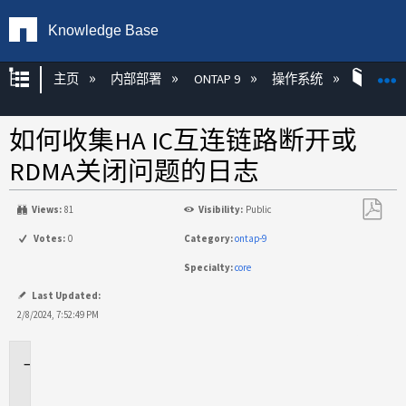
Knowledge Base
扩展/隐缩全局层次
主页
内部部署
ONTAP 9
操作系统
ONT
如何收集HA IC互连链路断开或
RDMA关闭问题的日志
Views:
81
Visibility:
Public
另
Votes:
0
Category:
ontap-9
存
Specialty:
core
为
PDF
Last Updated:
2/8/2024, 7:52:49 PM
适
用
场