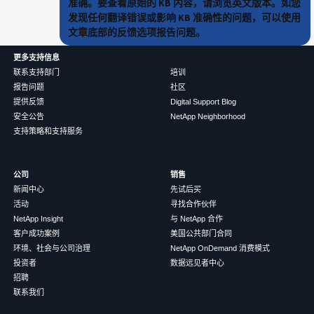
准确。要查看原始的 KB 内容，请浏览英文版本。如您
发现任何翻译错误或影响 KB 准确性的问题，可以使用
文章底部的反馈选项报告问题。
更多支持信息
联系支持部门
培训
报告问题
社区
提供反馈
Digital Support Blog
安全公告
NetApp Neighborhood
支持策略和支持服务
公司
销售
新闻中心
先试后买
活动
寻找合作伙伴
NetApp Insight
与 NetApp 合作
客户成功案例
美国公共部门合同
环境、社会与公司治理
NetApp OnDemand 消费模式
投资者
数据远见者中心
招聘
联系我们