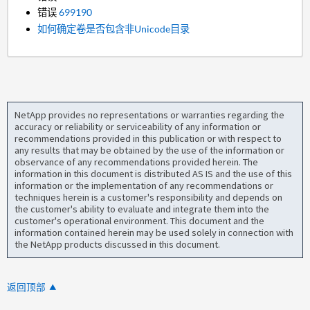
错误
699190
如何确定卷是否包含非Unicode目录
NetApp provides no representations or warranties regarding the
accuracy or reliability or serviceability of any information or
recommendations provided in this publication or with respect to
any results that may be obtained by the use of the information or
observance of any recommendations provided herein. The
information in this document is distributed AS IS and the use of this
information or the implementation of any recommendations or
techniques herein is a customer's responsibility and depends on
the customer's ability to evaluate and integrate them into the
customer's operational environment. This document and the
information contained herein may be used solely in connection with
the NetApp products discussed in this document.
返回顶部