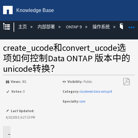
Knowledge Base
扩展/隐缩全局层次
主页
内部部署
ONTAP 9
操作系统
ONT
create_ucode和convert_ucode选
项如何控制Data ONTAP 版本中的
unicode转换？
Views:
301
Visibility:
Public
另
Votes:
0
Category:
clustered-data-ontap-8
存
Specialty:
core
为
PDF
Last Updated:
4/10/2023, 6:27:15 PM
适