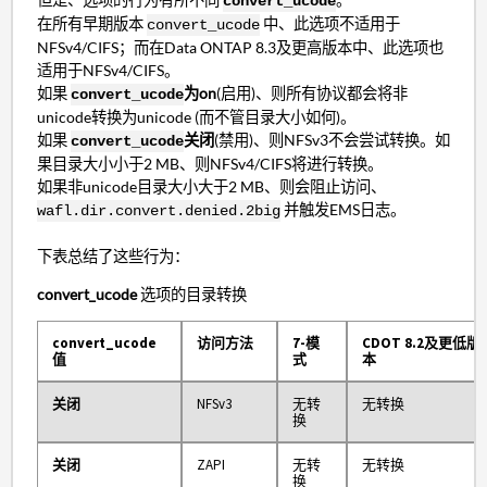
convert_ucode
在所有早期版本
中、此选项不适用于
convert_ucode
NFSv4/CIFS；而在Data ONTAP 8.3及更高版本中、此选项也
适用于NFSv4/CIFS。
如果
为on
(启用)、则所有协议都会将非
convert_ucode
unicode转换为unicode (而不管目录大小如何)。
如果
关闭
(禁用)、则NFSv3不会尝试转换。如
convert_ucode
果目录大小小于2 MB、则NFSv4/CIFS将进行转换。
如果非unicode目录大小大于2 MB、则会阻止访问、
并触发EMS日志。
wafl.dir.convert.denied.2big
下表总结了这些行为：
convert_ucode
选项的目录转换
convert_ucode
访问方法
7-模
CDOT 8.2及更低版
值
式
本
关闭
NFSv3
无转
无转换
换
关闭
ZAPI
无转
无转换
换