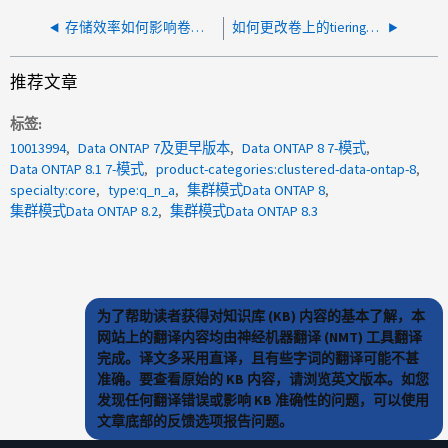
存储效率如何影响卷移动？
如何更改卷上的tiering最小冷却天数设置？
推荐文章
标签
10013994
Data ONTAP 7及更早版本
Data ONTAP 8 7-模式
Data ONTAP 8.1 7-模式
product-categories:clustered-data-ontap-8
specialty:core
type:q_n_a
集群模式Data ONTAP 8
集群模式Data ONTAP 8.2
集群模式Data ONTAP 8.3
为了帮助读者获得对知识库 (KB) 内容的基本了解，本
网站上的翻译内容均由神经机器翻译 (NMT) 工具翻译
完成。译文多采用直译，且有些字词的翻译可能不甚
准确。要查看原始的 KB 内容，请浏览英文版本。如您
发现任何翻译错误或影响 KB 准确性的问题，可以使用
文章底部的反馈选项报告问题。